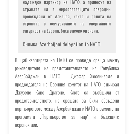
надежден партньор на НАТО, а приносът на
страната ни в мироопазващите операции,
провеждани от Алианса, както и ролята на
страната в осигуряването на енергийната
сигурност на Европа, бяха високо оценени.
Снимка: Azerbaijani delegation to NATO
В щаб-квартирата на НАТО се проведе среща между
ръководителя на представителството на Република
Азербайджан в НАТО - Джафар Хюсеинзаде и
председателя на Военния комитет на НАТО адмирал
Джузепе Каво Драгоне. Както са съобщили от
представителството, на срещата са били обсъдени
партньорството между Азербайджан и НАТО в рамките на
програмата „Партньорство за мир“ и бъдещите
перспективи.