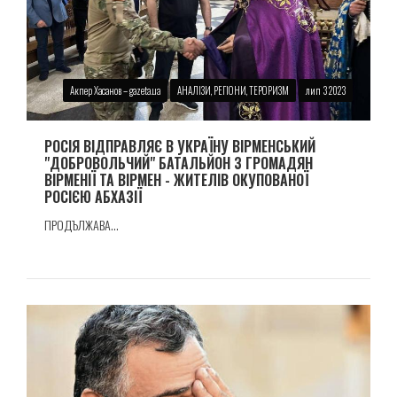
Акпер Хасанов – gazeta.ua
АНАЛІЗИ, РЕГІОНИ, ТЕРОРИЗМ
лип 3 2023
РОСІЯ ВІДПРАВЛЯЄ В УКРАЇНУ ВІРМЕНСЬКИЙ
"ДОБРОВОЛЬЧИЙ" БАТАЛЬЙОН З ГРОМАДЯН
ВІРМЕНІЇ ТА ВІРМЕН - ЖИТЕЛІВ ОКУПОВАНОЇ
РОСІЄЮ АБХАЗІЇ
ПРОДЪЛЖАВА...