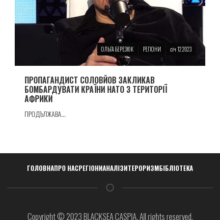
ОЛЬГА БЕРЕЗЮК
РЕГІОНИ
січ 12 2023
ПРОПАГАНДИСТ СОЛОВЙОВ ЗАКЛИКАВ
БОМБАРДУВАТИ КРАЇНИ НАТО З ТЕРИТОРІЇ
АФРИКИ
ПРОДЪЛЖАВА...
Навигация
ГОЛОВНА
ПРО НАС
РЕГІОНИ
АНАЛІЗИ
ТЕРОРИЗМ
БІБЛІОТЕКА
Copyright © 2023 BLACKSEA CASPIA. All rights reserved.