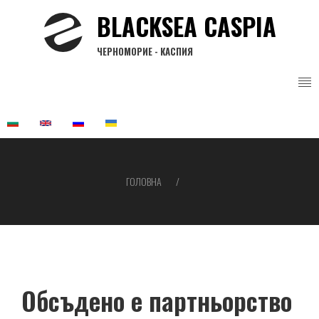
Перейти
BLACKSEA CASPIA
до
основного
ЧЕРНОМОРИЕ - КАСПИЯ
вмісту
ГОЛОВНА
Рядок
навіґації
Обсъдено е партньорство