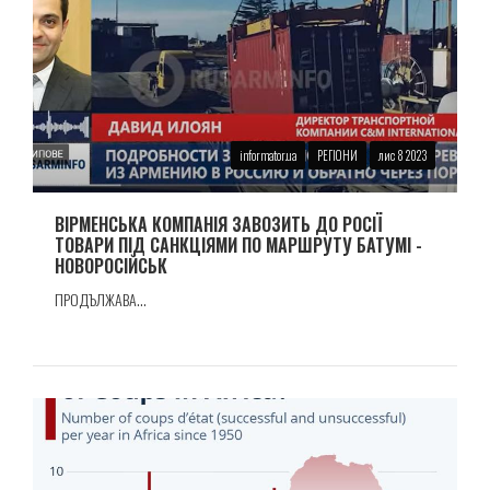
informator.ua
РЕГІОНИ
лис 8 2023
ВIРМЕНСЬКА КОМПАНIЯ ЗАВОЗИТЬ ДО РОСІЇ
ТОВАРИ ПIД САНКЦIЯМИ ПО МАРШРУТУ БАТУМI -
НОВОРОСIЙСЬК
ПРОДЪЛЖАВА...