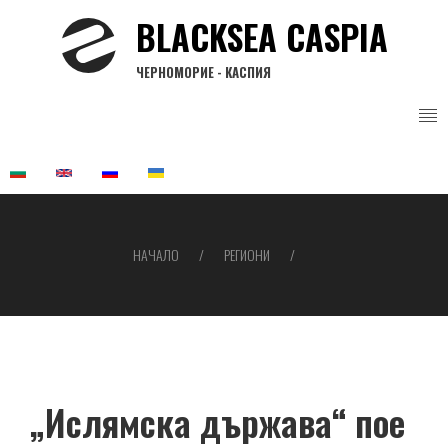
Премини
BLACKSEA CASPIA
към
основното
ЧЕРНОМОРИЕ - КАСПИЯ
съдържание
НАЧАЛО
РЕГИОНИ
Breadcrumb
„Ислямска държава“ пое