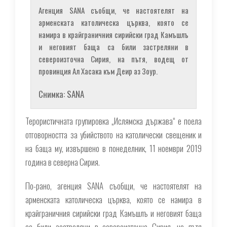
Агенция SANA съобщи, че настоятелят на
арменската католическа църква, която се
намира в крайграничния сирийски град Камъшлъ
и неговият баща са били застреляни в
североизточна Сирия, на пътя, водещ от
провинция Ал Хасака към Деир аз Зоур.
Снимка: SANA
Терористичната групировка „Ислямска държава“ е поела
отговорността за убийството на католически свещеник и
на баща му, извършено в понеделник, 11 ноември 2019
година в северна Сирия.
По-рано, агенция SANA съобщи, че настоятелят на
арменската католическа църква, която се намира в
крайграничния сирийски град Камъшлъ и неговият баща
са били застреляни в североизточна Сирия, на пътя