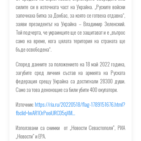
силите си в източната част на Украйна. „Руските войски
започнаха битка за Донбас, за която се готвеха отдавна“,
заяви президентът на Украйна – Владимир Зеленский.
Той подчерта, че украинците ще се защитават и е „въпрос
само на време, кога цялата територия на страната ще
бъде освободена“.
Според данните за положението на 18 май 2022 година,
загубите сред личния състав на армията на Руската
федерация срещу Украйна са достигнали 28300 души.
Само за това денонощие са били убити 400 окупатори.
Източник:
https://ria.ru/20220518/flag-1789151676.html?
fbclid=IwAR1OrPooiURCD5qXM…
Използвани са снимки от „Новости Севастополя”, РИА
„Новости” и EPA.