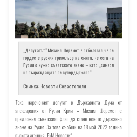
„Депутатът“ Михаил Шеремет е отбелязал, че се
гордее с руския трикольор на смята, че сега на
Русия е нужно съветското знаме – като „символ
на възраждащата се супердържава“.
Снимка: Новости Севастополя
Така нареченият депутат в Държавната Дума от
анексирания от Русия Крим – Михаил Шеремет е
предложил съветският флаг да стане новото държавно
знаме на Русия. За това съобщи на 18 май 2022 година
руската агенция „РИА Новости“.