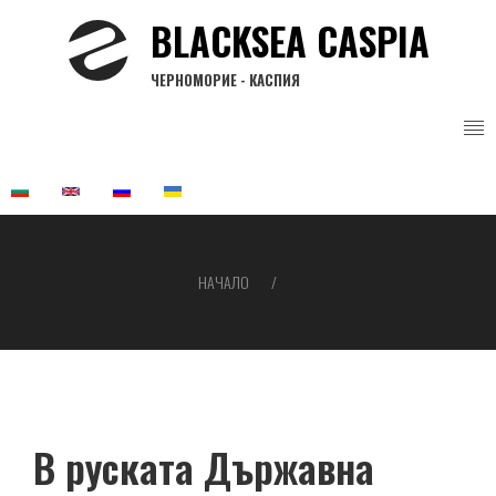
Премини
BLACKSEA CASPIA
към
основното
ЧЕРНОМОРИЕ - КАСПИЯ
съдържание
НАЧАЛО
Breadcrumb
В руската Държавна