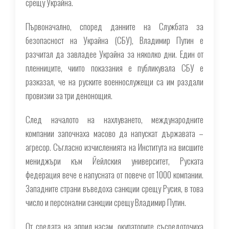
срещу Украйна.
Първоначално, според данните на Службата за
безопасност на Украйна (СБУ), Владимир Путин е
разчитал да завладее Украйна за няколко дни. Един от
пленниците, чиито показания е публикувала СБУ е
разказал, че на руските военнослужещи са им раздали
провизии за три денонощия.
След началото на нахлуването, международните
компании започнаха масово да напускат държавата –
агресор. Съгласно изчисленията на Института на висшите
мениджъри към Йейлския университет, Руската
федерация вече е напусната от повече от 1000 компании.
Западните страни въведоха санкции срещу Русия, в това
число и персонални санкции срещу Владимир Путин.
От средата на април насам, окупаторите съсредоточиха