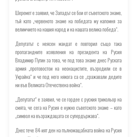
Шеремет е заявил, че Западът се бои от съветското знаме,
тъй като „червеното знаме на победата му напомня за
велимчието на нашия народ и на нашата велика победа“.
Депутатът с неясен мандат е повторил също така
пропагандните изявления на президента на Русия
Владимир Путин за това, че под това знаме днес Руската
армия „протовостои на неонацистите, възродили се в
Украйна“ и че под него някога са се „сражавали дедите
ни във Великата Отечествена война“.
„Депутатът“ е заявил, че се гордее с руския трикольор на
смята, че сега на Русия е нужно съветското знаме – като
„символ на възраждащата се супердържава“.
Днес тече 84-ият ден на пълномащабната война на Русия