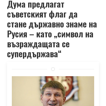
Дума предлагат
съветският флаг да
стане държавно знаме на
Русия – като „символ на
възраждащата се
супердържава“