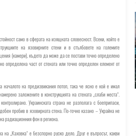
стойност само в сферата на изящната словесност. Всеки, който е
струкциите на язовирните стени и в стълбовете на големите
ения (камери), където да може да се постави точно определено
но определена част от стената или точно определен елемент от
а началото на предизвикания потоп, така че ясно е кой е имал
амерено заложените в конструкцията на стената „слаби места“.
контролирано. Украинската страна не разполага с боеприпаси,
обен пробив в язовирната стена. По-точно казано – Украйна не
 на радиационния фон в региона.
а на „Каховка“ е безспорно руско дело. Друг е въпросът, какви