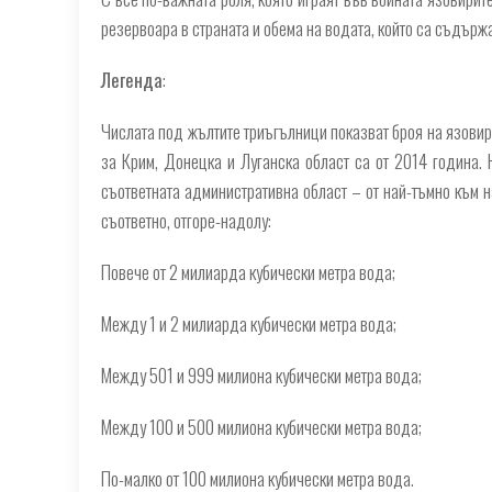
резервоара в страната и обема на водата, който са съдърж
Легенда
:
Числата под жълтите триъгълници показват броя на язовир
за Крим, Донецка и Луганска област са от 2014 година. 
съответната административна област – от най-тъмно към н
съответно, отгоре-надолу:
Повече от 2 милиарда кубически метра вода;
Между 1 и 2 милиарда кубически метра вода;
Между 501 и 999 милиона кубически метра вода;
Между 100 и 500 милиона кубически метра вода;
По-малко от 100 милиона кубически метра вода.