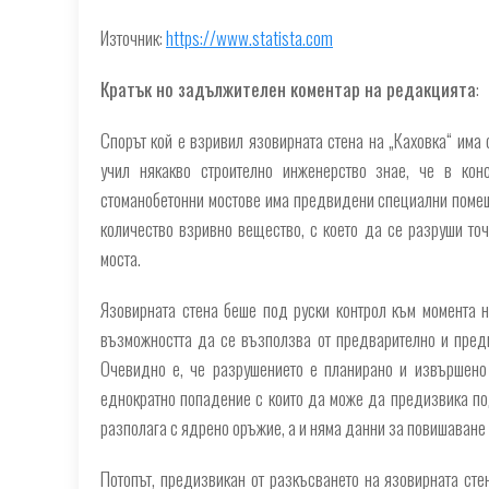
Източник:
https://www.statista.com
Кратък но задължителен коментар на редакцията
:
Спорът кой е взривил язовирната стена на „Каховка“ има 
учил някакво строително инженерство знае, че в кон
стоманобетонни мостове има предвидени специални помещ
количество взривно вещество, с което да се разруши точ
моста.
Язовирната стена беше под руски контрол към момента н
възможността да се възползва от предварително и предн
Очевидно е, че разрушението е планирано и извършено 
еднократно попадение с които да може да предизвика под
разполага с ядрено оръжие, а и няма данни за повишаване
Потопът, предизвикан от разкъсването на язовирната стен