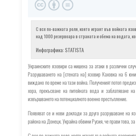
С все по-важната роля, която играят във войната язо
над 1000 резервоара в страната и обема на водата, к
Инфографика: STATISTA
Украинските язовири са мишена за атаки в различни случ
Разрушаването на [стената на] язовир Каховка на 6 юни
виждано по време на тази война. Полученият потоп предиз
хора, прекъсване на питейната вода и заблатяване н
извършването на потенциалното военно престъпление.
Появяват се и нови доклади за друго разрушаване на язо
района на Донецк. Украйна обвини Русия, че прави това, за
С все по-важната роля, която играят във войната язовирит