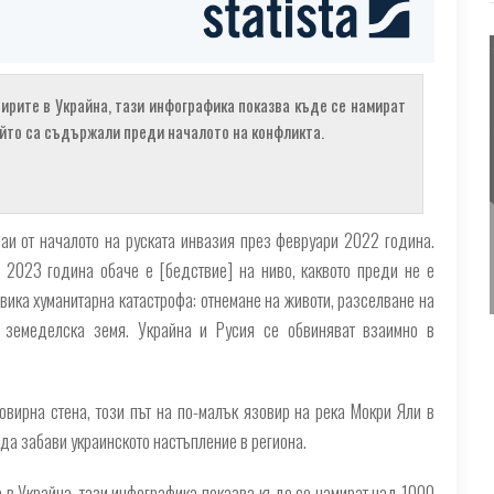
вирите в Украйна, тази инфографика показва къде се намират
ойто са съдържали преди началото на конфликта.
аи от началото на руската инвазия през февруари 2022 година.
 2023 година обаче е [бедствие] на ниво, каквото преди не е
вика хуманитарна катастрофа: отнемане на животи, разселване на
а земеделска земя. Украйна и Русия се обвиняват взаимно в
вирна стена, този път на по-малък язовир на река Мокри Яли в
 да забави украинското настъпление в региона.
е в Украйна, тази инфографика показва къде се намират над 1000