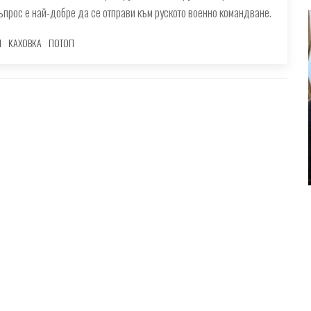
въпрос е най-добре да се отправи към руското военно командване.
Я
КАХОВКА
ПОТОП