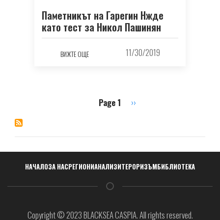
Паметникът на Гарегин Нжде
като тест за Никол Пашинян
11/30/2019
ВИЖТЕ ОЩЕ
Page 1
Next
››
Pagination
page
Навигация
НАЧАЛО
ЗА НАС
РЕГИОНИ
АНАЛИЗИ
ТЕРОРИЗЪМ
БИБЛИОТЕКА
Copyright © 2023 BLACKSEA CASPIA. All rights reserved.