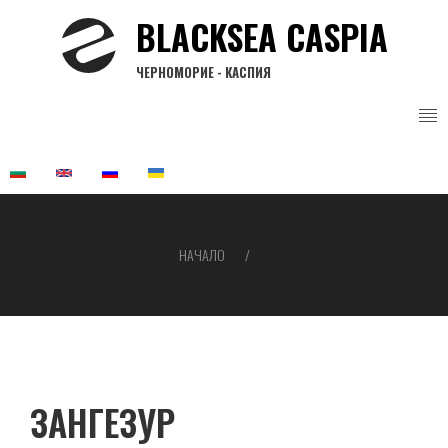
Премини
BLACKSEA CASPIA
към
основното
ЧЕРНОМОРИЕ - КАСПИЯ
съдържание
НАЧАЛО
Breadcrumb
ЗАНГЕЗУР