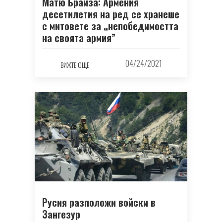
Матю Брайза: Армения
десетилетия на ред се хранеше
с митовете за „непобедимостта
на своята армия”
04/24/2021
ВИЖТЕ ОЩЕ
Русия разположи войски в
Зангезур