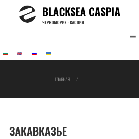
Перейти
BLACKSEA CASPIA
к
основному
ЧЕРНОМОРИЕ - КАСПИЯ
содержанию
ГЛАВНАЯ
Строка
навигации
ЗАКАВКАЗЬЕ