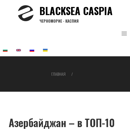
Перейти
BLACKSEA CASPIA
к
основному
ЧЕРНОМОРИЕ - КАСПИЯ
содержанию
ГЛАВНАЯ
Строка
навигации
Азербайджан – в ТОП-10