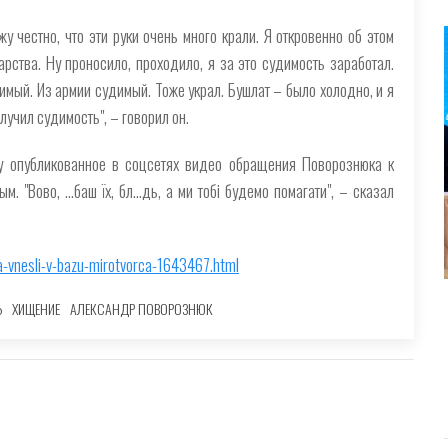
жу честно, что эти руки очень много крали. Я откровенно об этом
арства. Ну проносило, проходило, я за это судимость заработал.
удимый. Из армии судимый. Тоже украл. Бушлат – было холодно, и я
лучил судимость", – говорил он.
у опубликованное в соцсетях видео обращения Поворознюка к
"Вово, ...баш їх, бл...дь, а ми тобі будемо помагати", – сказал
-vnesli-v-bazu-mirotvorca-1643467.html
Ь
ХИЩЕНИЕ
АЛЕКСАНДР ПОВОРОЗНЮК