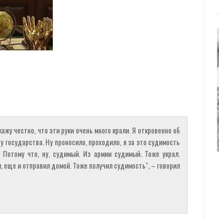
скажу честно, что эти руки очень много крали. Я откровенно об
 у государства. Ну проносило, проходило, я за это судимость
. Потому что, ну, судимый. Из армии судимый. Тоже украл.
, еще и отправил домой. Тоже получил судимость", – говорил