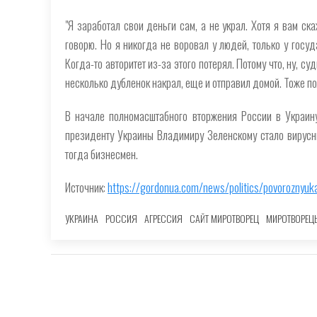
"Я заработал свои деньги сам, а не украл. Хотя я вам ска
говорю. Но я никогда не воровал у людей, только у госуд
Когда-то авторитет из-за этого потерял. Потому что, ну, с
несколько дубленок накрал, еще и отправил домой. Тоже по
В начале полномасштабного вторжения России в Украин
президенту Украины Владимиру Зеленскому стало вирусным. 
тогда бизнесмен.
Источник:
https://gordonua.com/news/politics/povoroznyuka
УКРАИНА
РОССИЯ
АГРЕССИЯ
САЙТ МИРОТВОРЕЦ
МИРОТВОРЕЦ