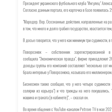
Президент украинского футбольного клуба "Ингулец" Алекс
Согласно данным портала, его карточка в базе появилась 2
"Мародер. Вор. Осознанные действия, направленные на ра
в том, что много и долго грабил государство, хвастается тем
В досье говорится, что у него как минимум три судимости, 
Поворознюк – собственник зарегистрированной в 
сообщила "Экономическая правда", фирме принадлежит 20
доходы группы его компаний составляют "несколько сот ми
брала интервью у Поворознюка, называла его миллионером
Бизнесмен также сообщил, что у него четыре судимости ("
солярки из карьера") и что трижды на него покушались. 
машина и граната [в кабинете]", – сказал он.
Во время общения с YouTube-каналом Petrove TV в мае 2021