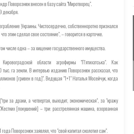
андр Поворознюк внесен в базу сайта "Миротворец".
9 декабря.
зграбление Украины. Чистосердечно, собственноротно признался
, что этим сделал свое состояние", – говорится в карточке.
в том числе одна – за хищение государственного имущества.
Кировоградской области агрофирмы "П’ятихатська". Как
 тыс. га земли. В интервью изданию Поворознюк рассказал, что
ллионов [гривен в год]". Ведущая "1+1" Наталья Мосейчук, когда
.
три за драки, а четвертая, выходит, экономическая", за "кражу
"Жестких [покушений] – три: расстрелянная машина, взорванная
 года Поворознюк заявлял, что "свой капитал сколотил сам".