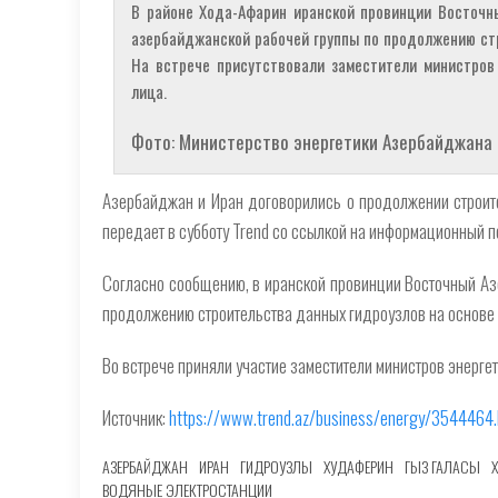
В районе Хода-Афарин иранской провинции Восточн
азербайджанской рабочей группы по продолжению ст
На встрече присутствовали заместители министров
лица.
Фото: Министерство энергетики Азербайджана
Азербайджан и Иран договорились о продолжении строите
передает в субботу Trend со ссылкой на информационный п
Согласно сообщению, в иранской провинции Восточный Аз
продолжению строительства данных гидроузлов на основе
Во встрече приняли участие заместители министров энерге
Источник:
https://www.trend.az/business/energy/3544464.
АЗЕРБАЙДЖАН
ИРАН
ГИДРОУЗЛЫ
ХУДАФЕРИН
ГЫЗ ГАЛАСЫ
ВОДЯНЫЕ ЭЛЕКТРОСТАНЦИИ