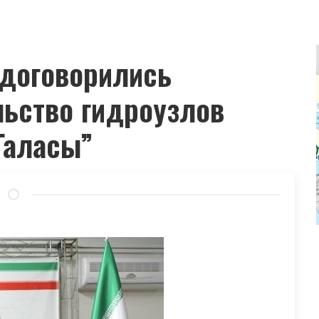
 договорились
ьство гидроузлов
Галасы”