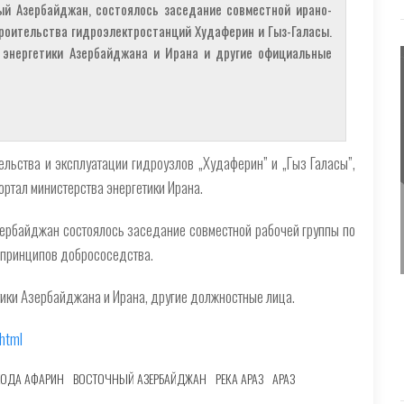
ый Азербайджан, состоялось заседание совместной ирано-
роительства гидроэлектростанций Худаферин и Гыз-Галасы.
 энергетики Азербайджана и Ирана и другие официальные
льства и эксплуатации гидроузлов „Худаферин” и „Гыз Галасы”,
ортал министерства энергетики Ирана.
ербайджан состоялось заседание совместной рабочей группы по
 принципов добрососедства.
тики Азербайджана и Ирана, другие должностные лица.
html
ХОДА АФАРИН
ВОСТОЧНЫЙ АЗЕРБАЙДЖАН
РЕКА АРАЗ
АРАЗ