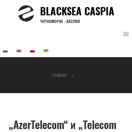
Перейти
BLACKSEA CASPIA
к
основному
ЧЕРНОМОРИЕ - КАСПИЯ
содержанию
ГЛАВНАЯ
Строка
навигации
„AzerTelecom“ и „Telecom