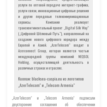
услуги по оптовой передаче интернет-трафика,
услуги связи, инновационные цифровые решения
и другие передовые телекоммуникационные
сервисы. Компания реализует
трансконтинентальный проект „Digital Silk Way“
(„Цифровой Шёлковый Путь“), направленный на
создание нового цифрового коридора между
Европой и Азией. „AzerTelecom“ входит в
Azerconnect Group, которая является частью
международной группы компаний NEQSOL
Holding, осуществляющей деятельность в
различных странах и отраслях.
Коллаж: blacksea-caspia.eu из логотипов
„AzerTelecom“ и „Telecom Armenia“
„AzerTelecom“ и „Telecom Armenia“ подписали
двусторонние соглашения об обеспечении