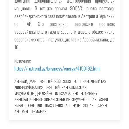
доступна дополнительная долгосрочная пропускная
мощность. В тот же период SOCAR начала поставки
азербайджанского газа покупателям в Австрии и Германии
по TAP. Это расширило географию поставок
азербайджанского газа в Европе и довело общее число
европейских стран, получающих газ из Азербайджана, до
16.
Источник:
https://ru.trend.az/business/energy/4150192.html
АЗЕРБАЙДЖАН
ЕВРОПЕЙСКИЙ СОЮЗ
ЕС
ПРИРОДНЫЙ ГАЗ
ДИВЕРСИФИКАЦИЯ
ЕВРОПЕЙСКАЯ КОМИССИЯ
УРСУЛА ФОН ДЕР ЛЯЙЕН
ИЛЬХАМ АЛИЕВ
EU4ENERGY
ИННОВАЦИОННЫЕ ФИНАНСОВЫЕ ИНСТРУМЕНТЫ
TAP
АЗЕРИ
ЧИРАГ
ГЮНЕШЛИ
ШАХ ДЕНИЗ
АБШЕРОН
SOCAR
СИРИЯ
АВСТРИЯ
ГЕРМАНИЯ