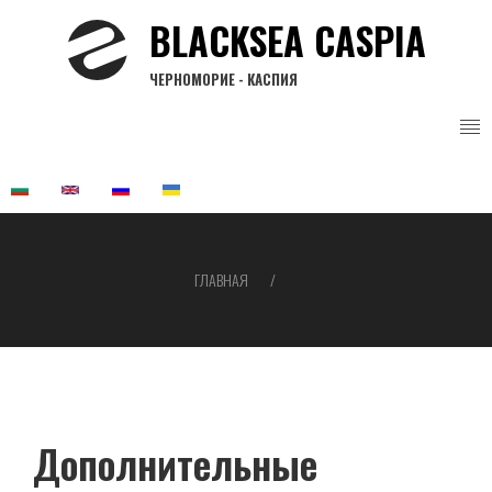
Перейти
BLACKSEA CASPIA
к
основному
ЧЕРНОМОРИЕ - КАСПИЯ
содержанию
ГЛАВНАЯ
Строка
навигации
Дополнительные