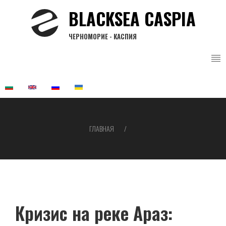
Перейти
BLACKSEA CASPIA
к
основному
ЧЕРНОМОРИЕ - КАСПИЯ
содержанию
ГЛАВНАЯ
Строка
навигации
Кризис на реке Араз: