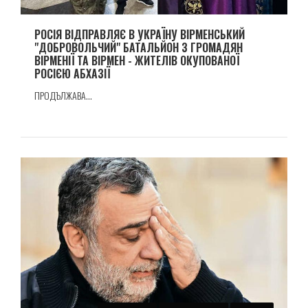
РОСІЯ ВІДПРАВЛЯЄ В УКРАЇНУ ВІРМЕНСЬКИЙ
"ДОБРОВОЛЬЧИЙ" БАТАЛЬЙОН З ГРОМАДЯН
ВІРМЕНІЇ ТА ВІРМЕН - ЖИТЕЛІВ ОКУПОВАНОЇ
РОСІЄЮ АБХАЗІЇ
ПРОДЪЛЖАВА...