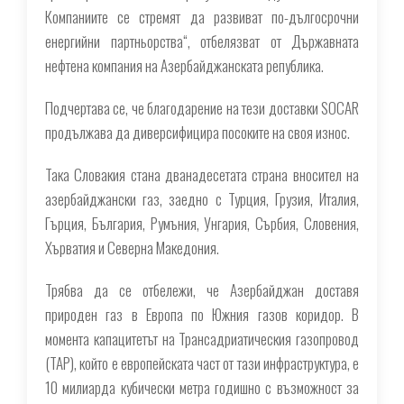
Компаниите се стремят да развиват по-дългосрочни
енергийни партньорства“, отбелязват от Държавната
нефтена компания на Азербайджанската република.
Подчертава се, че благодарение на тези доставки SOCAR
продължава да диверсифицира посоките на своя износ.
Така Словакия стана дванадесетата страна вносител на
азербайджански газ, заедно с Турция, Грузия, Италия,
Гърция, България, Румъния, Унгария, Сърбия, Словения,
Хърватия и Северна Македония.
Трябва да се отбележи, че Азербайджан доставя
природен газ в Европа по Южния газов коридор. В
момента капацитетът на Трансадриатическия газопровод
(TAP), който е европейската част от тази инфраструктура, е
10 милиарда кубически метра годишно с възможност за