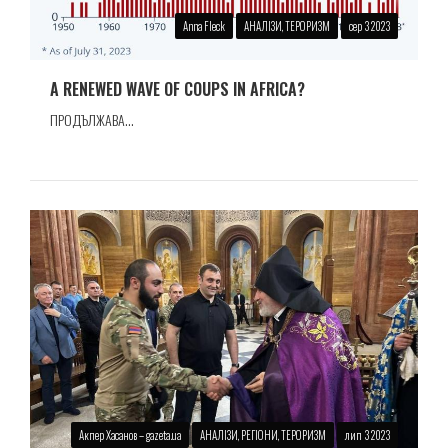
Anna Fleck
АНАЛІЗИ, ТЕРОРИЗМ
сер 3 2023
A RENEWED WAVE OF COUPS IN AFRICA?
ПРОДЪЛЖАВА...
Акпер Хасанов – gazeta.ua
АНАЛІЗИ, РЕГІОНИ, ТЕРОРИЗМ
лип 3 2023