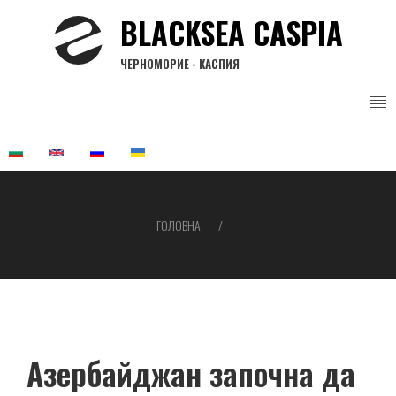
Перейти
BLACKSEA CASPIA
до
основного
ЧЕРНОМОРИЕ - КАСПИЯ
вмісту
ГОЛОВНА
Рядок
навіґації
Азербайджан започна да