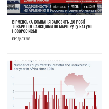
informator.ua
РЕГІОНИ
лис 8 2023
ВIРМЕНСЬКА КОМПАНIЯ ЗАВОЗИТЬ ДО РОСІЇ
ТОВАРИ ПIД САНКЦIЯМИ ПО МАРШРУТУ БАТУМI -
НОВОРОСIЙСЬК
ПРОДЪЛЖАВА...