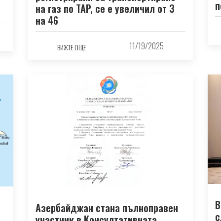
п
на газ по TAP, се е увеличил от 3
на 46
11/19/2025
ВИЖТЕ ОЩЕ
В
Азербайджан стана пълноправен
с
участник в Консултативната