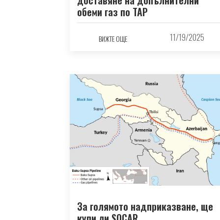
доставяне на допълнителни
обеми газ по TAP
11/19/2025
ВИЖТЕ ОЩЕ
За голямото надприказване, ще
купи ли SOCAR