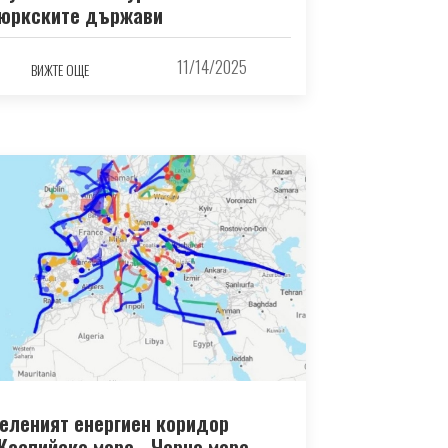
юркските държави
11/14/2025
ВИЖТЕ ОЩЕ
еленият енергиен коридор
Каспийско море - Черно море –