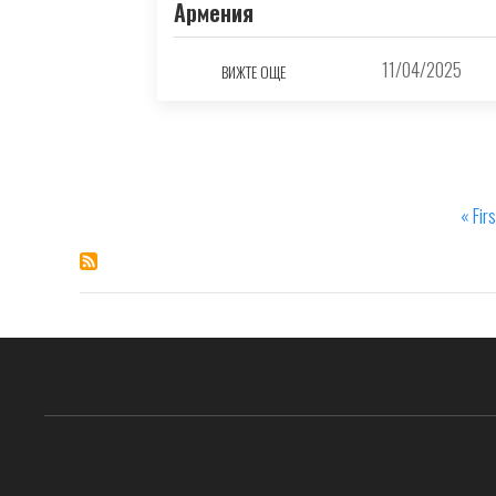
Армения
11/04/2025
ВИЖТЕ ОЩЕ
First
« Firs
Pagination
page