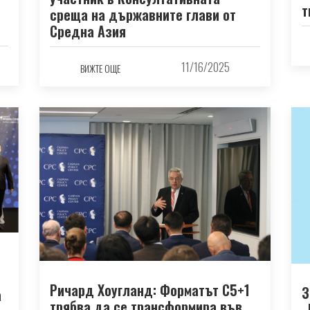
т
среща на държавните глави от
Средна Азия
11/16/2025
ВИЖТЕ ОЩЕ
Ричард Хоугланд: Форматът C5+1
З
а
трябва да се трансформира във
„