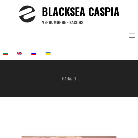
Премини
BLACKSEA CASPIA
към
основното
ЧЕРНОМОРИЕ - КАСПИЯ
съдържание
НАЧАЛО
Breadcrumb