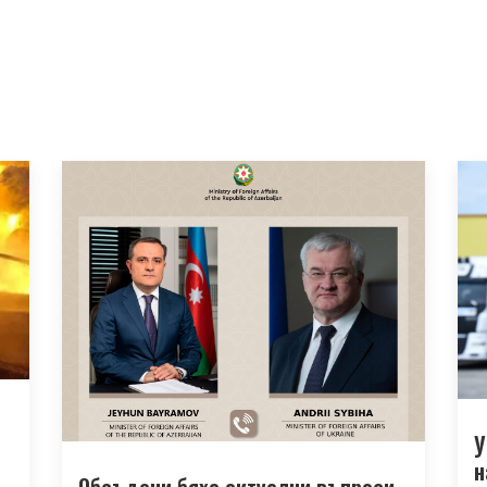
У
н
Обсъдени бяха актуални въпроси