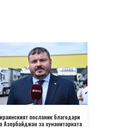
краинският посланик благодари
а Азербайджан за хуманитарната