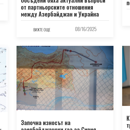
п
от партньорските отношения
между Азербайджан и Украйна
08/16/2025
ВИЖТЕ ОЩЕ
К
Започна износът на
т
азербайджански газ за Сирия