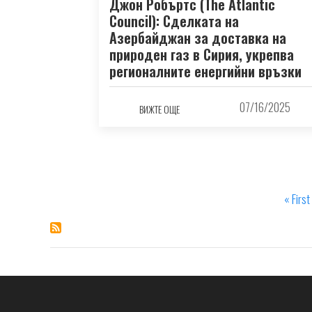
Джон Робъртс (The Atlantic
Council): Сделката на
Азербайджан за доставка на
природен газ в Сирия, укрепва
регионалните енергийни връзки
07/16/2025
ВИЖТЕ ОЩЕ
First
« First
Pagination
page