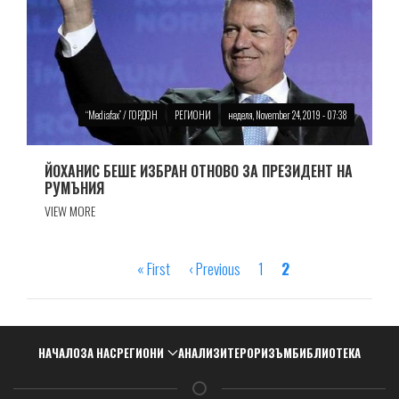
“Mediafax” / ГОРДОН
РЕГИОНИ
неделя, November 24, 2019 - 07:38
ЙОХАНИС БЕШЕ ИЗБРАН ОТНОВО ЗА ПРЕЗИДЕНТ НА
РУМЪНИЯ
VIEW MORE
First
« First
Previous
‹ Previous
Страница
1
Страница
2
Pagination
page
page
Навигация
НАЧАЛО
ЗА НАС
РЕГИОНИ
АНАЛИЗИ
ТЕРОРИЗЪМ
БИБЛИОТЕКА