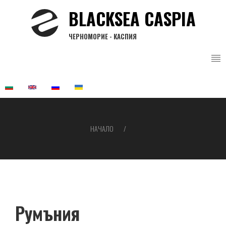
Премини
BLACKSEA CASPIA
към
основното
ЧЕРНОМОРИЕ - КАСПИЯ
съдържание
НАЧАЛО
Breadcrumb
Румъния