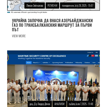
Ляман Зейналова
РЕГИОНИ
понеделник, July 28, 2025 - 15:07
УКРАЙНА ЗАПОЧНА ДА ВНАСЯ АЗЕРБАЙДЖАНСКИ
ГАЗ ПО ТРАНСБАЛКАНСКИЯ МАРШРУТ ЗА ПЪРВИ
ПЪТ
VIEW MORE
доц. Д-р Теодор Дечев
АНАЛИЗИ
събота, June 7, 2025 - 11:48