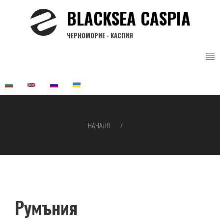
Премини
BLACKSEA CASPIA
към
основното
ЧЕРНОМОРИЕ - КАСПИЯ
съдържание
НАЧАЛО
Breadcrumb
Румъния