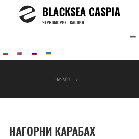
Премини
BLACKSEA CASPIA
към
основното
ЧЕРНОМОРИЕ - КАСПИЯ
съдържание
НАЧАЛО
Breadcrumb
НАГОРНИ КАРАБАХ