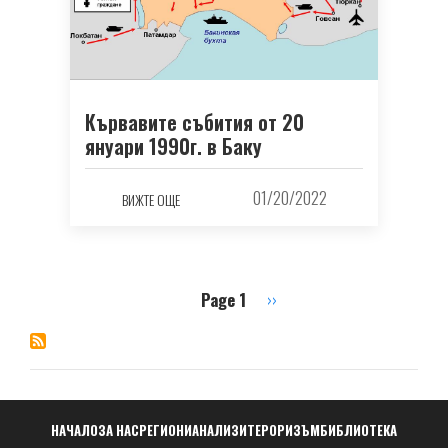
Кървавите събития от 20
януари 1990г. в Баку
01/20/2022
ВИЖТЕ ОЩЕ
Page 1
Next
››
Pagination
page
Навигация
НАЧАЛО
ЗА НАС
РЕГИОНИ
АНАЛИЗИ
ТЕРОРИЗЪМ
БИБЛИОТЕКА