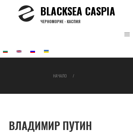
Премини
BLACKSEA CASPIA
към
основното
ЧЕРНОМОРИЕ - КАСПИЯ
съдържание
НАЧАЛО
Breadcrumb
ВЛАДИМИР ПУТИН