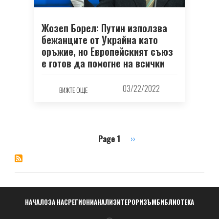
Жозеп Борел: Путин използва
бежанците от Украйна като
оръжие, но Европейският съюз
е готов да помогне на всички
03/22/2022
ВИЖТЕ ОЩЕ
Page 1
Next
››
Pagination
page
Навигация
НАЧАЛО
ЗА НАС
РЕГИОНИ
АНАЛИЗИ
ТЕРОРИЗЪМ
БИБЛИОТЕКА