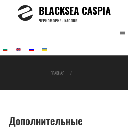
Перейти
BLACKSEA CASPIA
к
основному
ЧЕРНОМОРИЕ - КАСПИЯ
содержанию
ГЛАВНАЯ
Строка
навигации
Дополнительные