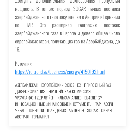
доступна дополнительная долгосрочная пропускная
мощность. В тот же период SOCAR начала поставки
азербайджанского газа покупателям в Австрии и Германии
по TAP. Это расширило географию поставок
азербайджанского газа в Европе и довело общее число
европейских стран, получающих газ из Азербайджана, до
16.
Источник:
https://ru.trend.az/business/energy/4150192.html
АЗЕРБАЙДЖАН
ЕВРОПЕЙСКИЙ СОЮЗ
ЕС
ПРИРОДНЫЙ ГАЗ
ДИВЕРСИФИКАЦИЯ
ЕВРОПЕЙСКАЯ КОМИССИЯ
УРСУЛА ФОН ДЕР ЛЯЙЕН
ИЛЬХАМ АЛИЕВ
EU4ENERGY
ИННОВАЦИОННЫЕ ФИНАНСОВЫЕ ИНСТРУМЕНТЫ
TAP
АЗЕРИ
ЧИРАГ
ГЮНЕШЛИ
ШАХ ДЕНИЗ
АБШЕРОН
SOCAR
СИРИЯ
АВСТРИЯ
ГЕРМАНИЯ