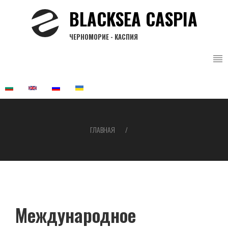
Перейти
BLACKSEA CASPIA
к
основному
ЧЕРНОМОРИЕ - КАСПИЯ
содержанию
ГЛАВНАЯ
Строка
навигации
Международное