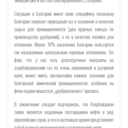
амбиций уже и без того обезкровленного „Газпрома“.
Ситуация в Болгарии имеет свою специфику, поскольку
Болгария закупает природный газ в основном в качестве
сырья для промышленности (два крупных завода по
производству удобрений), а не в качестве топлива для
отопления. Менее 18% населения Болгарии пользуется
так называемым центральным паровым отоплением. Тот
факт, что у нас есть долгосрочные контракты на
азербайджанский газ по очень приемлемой и разумной
цене, может иметь чрезвычайно важное значение для
болгарской химической промышленности, особенно на
фоне надвигающегося „удобрительного“ кризиса.
В заключение следует подчеркнуть, что Азербайджан
также является надежным поставщиком нефти в ряд
европейских стран, и это в настоящее время представляет
собой важный экономический и политический актив.