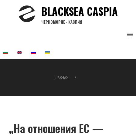
Перейти
BLACKSEA CASPIA
к
основному
ЧЕРНОМОРИЕ - КАСПИЯ
содержанию
ГЛАВНАЯ
Строка
навигации
„На отношения ЕС —