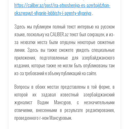
https://caliber.az/post/na-otnosheniya-es-azerbajdzhan-
okazyvayut-vliyanie-lobbisty-i-agenty-vliyaniya
.
Здесь мы публикуем полный текст интервью на русском
языке, поскольку на CALIBER.az текст был сокращен, и из-
за нехватки места были опущены некоторые сюжетные
линии. Здесь вы также сможете увидеть специальные
приложения, подготовленные для азербайджанского
издания, которые также не могли быть опубликованы там
из-за требований к объему публикаций на сайте.
Вопросы в обоих местах представлены в той форме, в
которой их задавал известный азербайджанский
журналист Вадим Мансуров, с незначительными
отличиями, внесенными в результате редактирования,
проведенного г-ном Мансуровым.