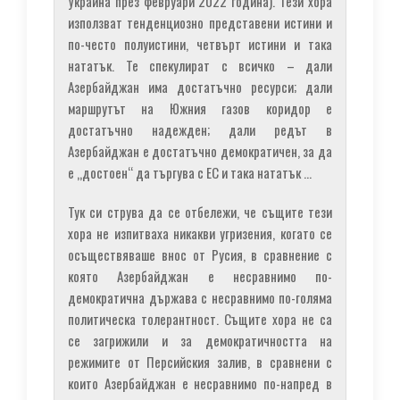
Украйна през февруари 2022 година). Тези хора
използват тенденциозно представени истини и
по-често полуистини, четвърт истини и така
нататък. Те спекулират с всичко – дали
Азербайджан има достатъчно ресурси; дали
маршрутът на Южния газов коридор е
достатъчно надежден; дали редът в
Азербайджан е достатъчно демократичен, за да
е „достоен“ да търгува с ЕС и така нататък …
Тук си струва да се отбележи, че същите тези
хора не изпитваха никакви угризения, когато се
осъществяваше внос от Русия, в сравнение с
която Азербайджан е несравнимо по-
демократична държава с несравнимо по-голяма
политическа толерантност. Същите хора не са
се загрижили и за демократичността на
режимите от Персийския залив, в сравнени с
които Азербайджан е несравнимо по-напред в