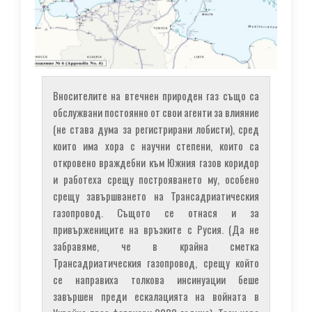
Вносителите на втечнен природен газ също са
обслужвани постоянно от свои агенти за влияние
(не става дума за регистрирани лобисти), сред
които има хора с научни степени, които са
откровено враждебни към Южния газов коридор
и работеха срещу построяването му, особено
срещу завършването на Трансадриатическия
газопровод. Същото се отнася и за
привържениците на връзките с Русия. (Да не
забравяме, че в крайна сметка
Трансадриатическия газопровод, срещу който
се направиха толкова инсинуации беше
завършен преди ескалацията на войната в