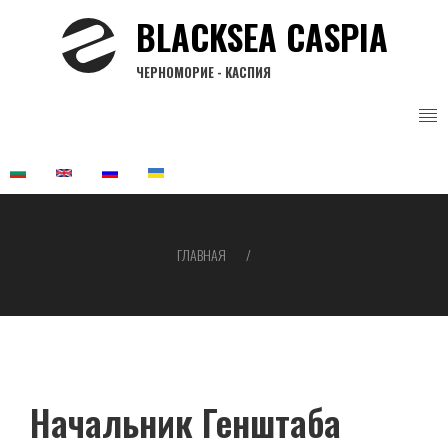
Перейти
BLACKSEA CASPIA
к
основному
ЧЕРНОМОРИЕ - КАСПИЯ
содержанию
ГЛАВНАЯ
Строка
навигации
Начальник Генштаба