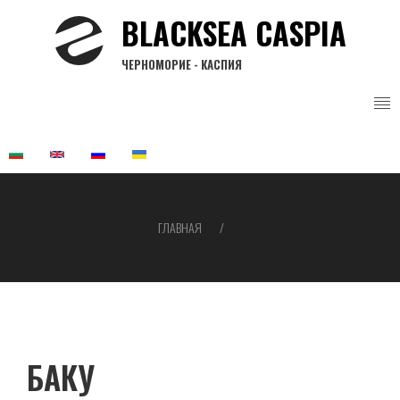
Перейти
BLACKSEA CASPIA
к
основному
ЧЕРНОМОРИЕ - КАСПИЯ
содержанию
ГЛАВНАЯ
Строка
навигации
БАКУ