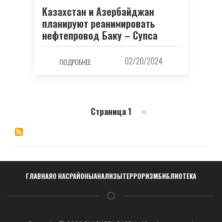
Казахстан и Азербайджан
планируют реанимировать
нефтепровод Баку – Супса
02/20/2024
ПОДРОБНЕЕ
Страница 1
Следующая
››
Нумерация
страница
страниц
Навигация
ГЛАВНАЯ
О НАС
РАЙОНЫ
АНАЛИЗЫ
ТЕРРОРИЗМ
БИБЛИОТЕКА