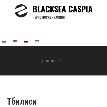
Перейти
BLACKSEA CASPIA
к
основному
ЧЕРНОМОРИЕ - КАСПИЯ
содержанию
ГЛАВНАЯ
Строка
навигации
Тбилиси