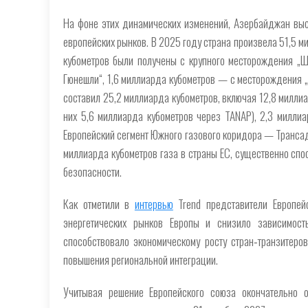
На фоне этих динамических изменений, Азербайджан вы
европейских рынков. В 2025 году страна произвела 51,5 м
кубометров были получены с крупного месторождения „Ш
Гюнешли“, 1,6 миллиарда кубометров — с месторождения 
составил 25,2 миллиарда кубометров, включая 12,8 миллиа
них 5,6 миллиарда кубометров через TANAP), 2,3 миллиа
Европейский сегмент Южного газового коридора — Трансад
миллиарда кубометров газа в страны ЕС, существенно спо
безопасности.
Как отметили в
интервью
Trend представители Европейс
энергетических рынков Европы и снизило зависимост
способствовало экономическому росту стран‑транзитеро
повышения региональной интеграции.
Учитывая решение Европейского союза окончательно о