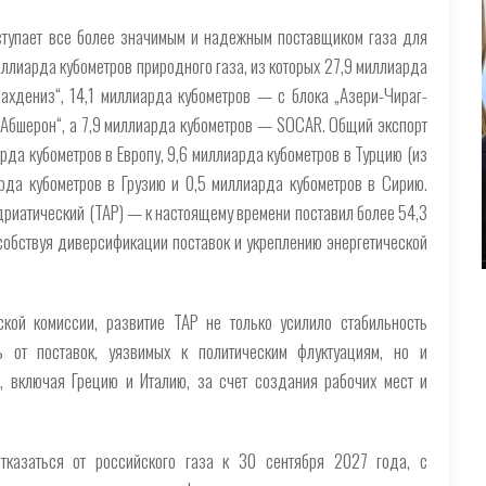
ступает все более значимым и надежным поставщиком газа для
иллиарда кубометров природного газа, из которых 27,9 миллиарда
ахдениз“, 14,1 миллиарда кубометров — с блока „Азери-Чираг-
„Абшерон“, а 7,9 миллиарда кубометров — SOCAR. Общий экспорт
рда кубометров в Европу, 9,6 миллиарда кубометров в Турцию (из
рда кубометров в Грузию и 0,5 миллиарда кубометров в Сирию.
риатический (TAP) — к настоящему времени поставил более 54,3
собствуя диверсификации поставок и укреплению энергетической
кой комиссии, развитие TAP не только усилило стабильность
ь от поставок, уязвимых к политическим флуктуациям, но и
в, включая Грецию и Италию, за счет создания рабочих мест и
тказаться от российского газа к 30 сентября 2027 года, с