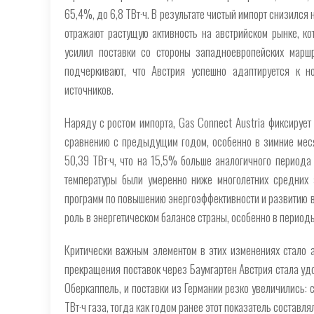
65,4%, до 6,8 ТВт·ч. В результате чистый импорт снизился
отражают растущую активность на австрийском рынке, ко
усилил поставки со стороны западноевропейских маршр
подчеркивают, что Австрия успешно адаптируется к 
источников.
Наряду с ростом импорта, Gas Connect Austria фиксирует
сравнению с предыдущим годом, особенно в зимние меся
50,39 ТВт·ч, что на 15,5% больше аналогичного периода
температуры были умеренно ниже многолетних средних з
программ по повышению энергоэффективности и развитию 
роль в энергетическом балансе страны, особенно в периоды
Критически важным элементом в этих изменениях стало а
прекращения поставок через Баумгартен Австрия стала уд
Оберкаппель, и поставки из Германии резко увеличились: 
ТВт·ч газа, тогда как годом ранее этот показатель составл