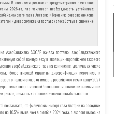
жными. В частности, регламент предусматривает поэтапное
есны 2026-го, что усиливает необходимость устойчивых
зербайджанского газа в Австрию и Германию совершенно ясно
ратегии и диверсификация поставок способствуют снижению
ния Азербайджана SOCAR начала поставки азербайджанского
 знаменует собой важную веху в эволюции европейского газового
утствия азербайджанского газа на континенте, увеличивая число
астью более широкой стратегии диверсификации источников и
союза о полном отказе от импорта российского газа к концу 2027
 укреплении энергетической безопасности, снижении зависимости
и рисков, связанных с геополитической нестабильностью.
ol показывает, что физический импорт газа Австрии из соседних
что на 10,5% выше, чем в октябре 2024 года, а экспорт вырос на