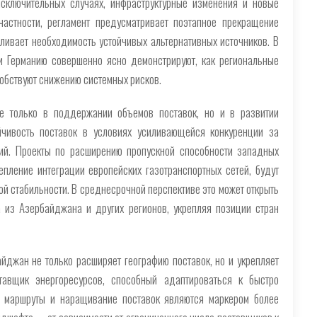
сключительных случаях, инфраструктурные изменения и новые
частности, регламент предусматривает поэтапное прекращение
иливает необходимость устойчивых альтернативных источников. В
и Германию совершенно ясно демонстрируют, как региональные
собствуют снижению системных рисков.
не только в поддержании объемов поставок, но и в развитии
ойчивость поставок в условиях усиливающейся конкуренции за
ий. Проекты по расширению пропускной способности западных
епление интеграции европейских газотранспортных сетей, будут
ой стабильности. В среднесрочной перспективе это может открыть
 из Азербайджана и других регионов, укрепляя позиции стран
йджан не только расширяет географию поставок, но и укрепляет
тавщик энергоресурсов, способный адаптироваться к быстро
 маршруты и наращивание поставок являются маркером более