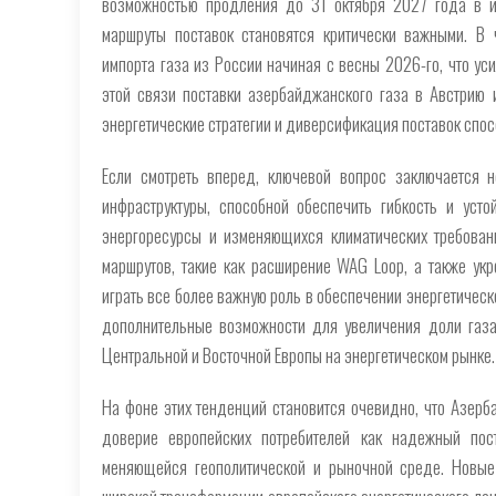
возможностью продления до 31 октября 2027 года в и
маршруты поставок становятся критически важными. В 
импорта газа из России начиная с весны 2026-го, что ус
этой связи поставки азербайджанского газа в Австрию 
энергетические стратегии и диверсификация поставок спо
Если смотреть вперед, ключевой вопрос заключается 
инфраструктуры, способной обеспечить гибкость и уст
энергоресурсы и изменяющихся климатических требован
маршрутов, такие как расширение WAG Loop, а также укр
играть все более важную роль в обеспечении энергетическ
дополнительные возможности для увеличения доли газа
Центральной и Восточной Европы на энергетическом рынке.
На фоне этих тенденций становится очевидно, что Азерба
доверие европейских потребителей как надежный пос
меняющейся геополитической и рыночной среде. Новые