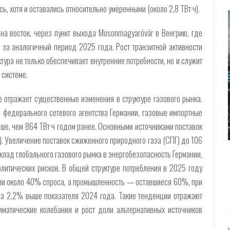
, хотя и оставались относительно умеренными (около 2,8 ТВт·ч).
 на восток, через пункт выхода Mosonmagyaróvár в Венгрию, где
ч за аналогичный период 2025 года. Рост транзитной активности
ктура не только обеспечивает внутренние потребности, но и служит
 системе.
е отражает существенные изменения в структуре газового рынка.
федерального сетевого агентства Германии, газовые импортные
льше, чем 864 ТВт·ч годом ранее. Основными источниками поставок
. Увеличение поставок сжиженного природного газа (СПГ) до 106
клад глобального газового рынка в энергобезопасность Германии,
литических рисков. В общей структуре потребления в 2025 году
ли около 40% спроса, а промышленность — оставшиеся 60%, при
 на 2,2% выше показателя 2024 года. Такие тенденции отражают
лиматические колебания и рост доли альтернативных источников