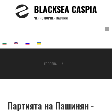
Перейти
BLACKSEA CASPIA
до
основного
ЧЕРНОМОРИЕ - КАСПИЯ
вмісту
ГОЛОВНА
Рядок
навіґації
Партията на Пашинян -