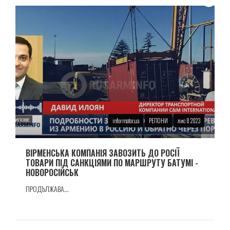
informator.ua
РЕГІОНИ
лис 8 2023
ВIРМЕНСЬКА КОМПАНIЯ ЗАВОЗИТЬ ДО РОСІЇ
ТОВАРИ ПIД САНКЦIЯМИ ПО МАРШРУТУ БАТУМI -
НОВОРОСIЙСЬК
ПРОДЪЛЖАВА...