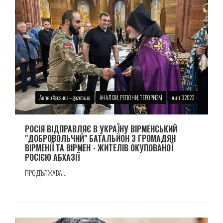
Акпер Хасанов – gazeta.ua
АНАЛІЗИ, РЕГІОНИ, ТЕРОРИЗМ
лип 3 2023
РОСІЯ ВІДПРАВЛЯЄ В УКРАЇНУ ВІРМЕНСЬКИЙ
"ДОБРОВОЛЬЧИЙ" БАТАЛЬЙОН З ГРОМАДЯН
ВІРМЕНІЇ ТА ВІРМЕН - ЖИТЕЛІВ ОКУПОВАНОЇ
РОСІЄЮ АБХАЗІЇ
ПРОДЪЛЖАВА...