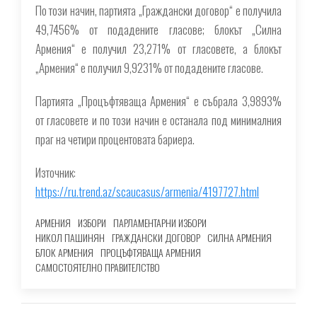
По този начин, партията „Граждански договор“ е получила
49,7456% от подадените гласове; блокът „Силна
Армения“ е получил 23,271% от гласовете, а блокът
„Армения“ е получил 9,9231% от подадените гласове.
Партията „Процъфтяваща Армения“ е събрала 3,9893%
от гласовете и по този начин е останала под минималния
праг на четири процентовата бариера.
Източник:
https://ru.trend.az/scaucasus/armenia/4197727.html
АРМЕНИЯ
ИЗБОРИ
ПАРЛАМЕНТАРНИ ИЗБОРИ
НИКОЛ ПАШИНЯН
ГРАЖДАНСКИ ДОГОВОР
СИЛНА АРМЕНИЯ
БЛОК АРМЕНИЯ
ПРОЦЪФТЯВАЩА АРМЕНИЯ
САМОСТОЯТЕЛНО ПРАВИТЕЛСТВО