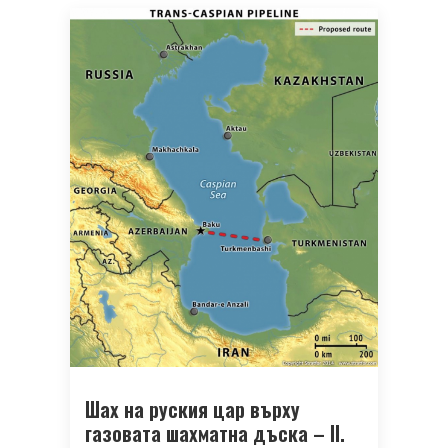
Шах на руския цар върху
газовата шахматна дъска – ІІ.