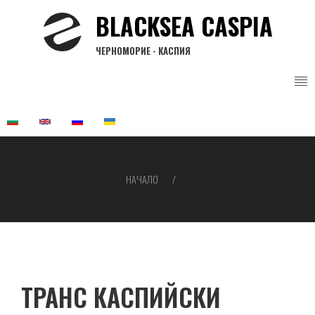
Премини
BLACKSEA CASPIA
към
основното
ЧЕРНОМОРИЕ - КАСПИЯ
съдържание
НАЧАЛО
Breadcrumb
ТРАНС КАСПИЙСКИ