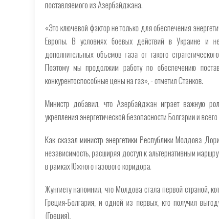
поставляемого из Азербайджана.
«Это ключевой фактор не только для обеспечения энергети
Европы. В условиях боевых действий в Украине и не
дополнительных объемов газа от такого стратегическог
Поэтому мы продолжим работу по обеспечению поставо
конкурентоспособные цены на газ», - отметил Станков.
Министр добавил, что Азербайджан играет важную рол
укрепления энергетической безопасности Болгарии и всего
Как сказал министр энергетики Республики Молдова Дорин
независимость, расширяя доступ к альтернативным маршрут
в рамках Южного газового коридора.
Жунгиету напомнил, что Молдова стала первой страной, ко
Греция-Болгария, и одной из первых, кто получил выго
(Греция).