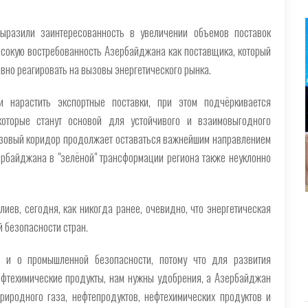
ыразили заинтересованность в увеличении объемов поставок
сокую востребованность Азербайджана как поставщика, который
ивно реагировать на вызовы энергетического рынка.
и нарастить экспортные поставки, при этом подчёркивается
которые станут основой для устойчивого и взаимовыгодного
газовый коридор продолжает оставаться важнейшим направлением
ербайджана в "зелёной" трансформации региона также неуклонно
иев, сегодня, как никогда ранее, очевидно, что энергетическая
 безопасности стран.
 и о промышленной безопасности, потому что для развития
фтехимические продукты, нам нужны удобрения, а Азербайджан
риродного газа, нефтепродуктов, нефтехимических продуктов и