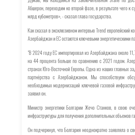
Абшерон, переходим ко второй фазе, в результате чего к
млрд кубометров», - сказал глава государства.
Как сказал в эксклюзивном интервью Trend европейский ко
Азербайджан и ЕС остаются ключевыми энергетическими па
"В 2024 году ЕС импортировал из Азербайджана около 11,
на 44 процента больше по сравнению с 2021 годом. Азер
странах Юго-Восточной Европы. Одна из наших главных з
партнёрства с Азербайджаном. Мы способствуем обс
необходимых модернизаций ключевой газовой инфраструк
заявил он.
Министр энергетики Болгарии Жечо Станков, в свою оче
инфраструктуры для получения дополнительных объемов г
Он подчеркнул, что Болгария неоднократно заявляла о св