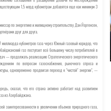
 существующим 1,5 млрд кубометрам добавятся еще как минимум 3
миссар по энергетике и жилищному строительству Дан Йоргенсен,
ртнёрами друг для друга.
7 миллиарда кубометров газа через Южный газовый коридор, что
байджанский газ поступает всё большему числу потребителей в
адач — продолжать реализацию Стратегического энергетического
уждениям по вопросам газоснабжения, рыночного спроса и
туры, одновременно продвигая переход к "чистой" энергии", —
редь, сказал, что его страна активно работает над развитием
аза из Азербайджана.
оей заинтересованности в увеличении объемов природного газа,