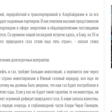
й, переработкой и транспортировкой в Азербайджане и за его
удет надежным партнером. И как отметили высокие представители
партнером в сфере энергетики и общеевропейским поставщиком
ется. Со времени нашей последней встречи здесь, в Баку, на 10-м
его природного газа стали еще пять стран», - сказал глава
ючения долгосрочных контрактов.
ефть и газ, требуют больших инвестиций, а окупаются они через
как страна инвестировали в Южный газовый коридор, все еще не
этому мы должны быть уверены, что наш газ будет востребован в
ие годы. Если у нас не будет такой гарантии, то ни инвесторы, ни
кнет огромный дефицит природного газа. А наши запасы известны.
 первую очередь в глубоководной части Азери-Чираг-Гюнешли.
стижению соглашения о расширении добычи на месторождении