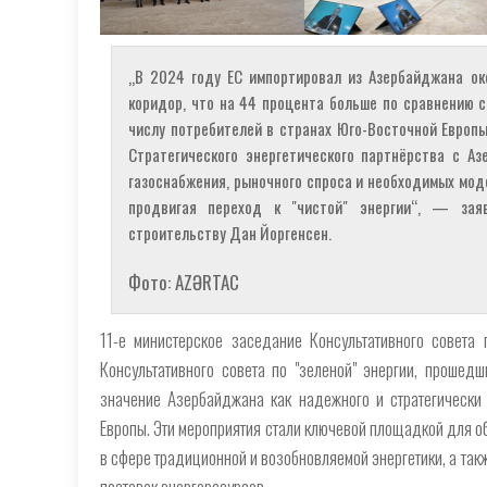
„В 2024 году ЕС импортировал из Азербайджана ок
коридор, что на 44 процента больше по сравнению с
числу потребителей в странах Юго-Восточной Европ
Стратегического энергетического партнёрства с А
газоснабжения, рыночного спроса и необходимых мод
продвигая переход к "чистой" энергии“, — зая
строительству Дан Йоргенсен.
Фото: AZƏRTAC
11-е министерское заседание Консультативного совета
Консультативного совета по "зеленой" энергии, прошед
значение Азербайджана как надежного и стратегически 
Европы. Эти мероприятия стали ключевой площадкой для о
в сфере традиционной и возобновляемой энергетики, а та
поставок энергоресурсов.