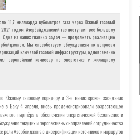
оло 11,7 миллиарда кубометров газа через Южный газовый
 2021 годом. Азербайджанский газ поступает всё большему
ы. Одна из наших главных задач — продолжать реализацию
зербайджаном. Мы способствуем обсуждениям по вопросам
ернизаций ключевой газовой инфраструктуры, одновременно
вил европейский комиссар по энергетике и жилищному
 по Южному газовому коридору и 3-е министерское заседание
шие в Баку 4 апреля, вновь продемонстрировали возрастающее
важного партнёра в обеспечении энергетической безопасности
бсуждения текущих и перспективных направлений сотрудничества
кже роли Азербайджана в диверсификации источников и маршрутов