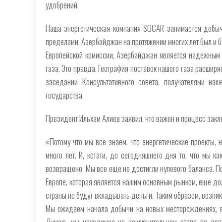
удобрений.
Наша энергетическая компания SOCAR занимается добыче
пределами. Азербайджан на протяжении многих лет был и б
Европейской комиссии, Азербайджан является надежным 
газа. Это правда. География поставок нашего газа расширя
заседании Консультативного совета, получателями наш
государства.
Президент Ильхам Алиев заявил, что важен и процесс закл
«Потому что мы все знаем, что энергетические проекты, н
много лет. И, кстати, до сегодняшнего дня то, что мы 
возвращено. Мы все еще не достигли нулевого баланса. По
Европе, которая является нашим основным рынком, еще долг
страны не будут вкладывать деньги. Таким образом, возни
Мы ожидаем начала добычи на новых месторождениях, в
Думаю, мы находимся на заключительном этапе по до