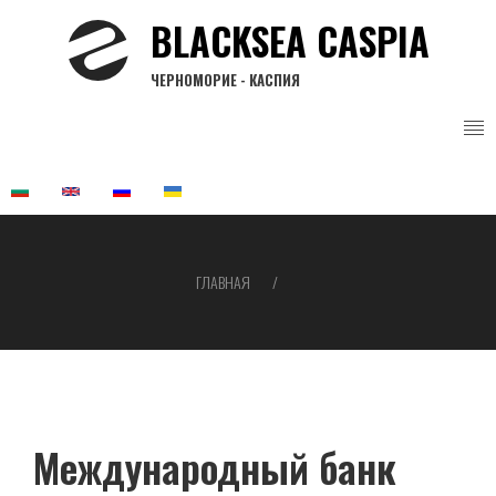
Перейти
BLACKSEA CASPIA
к
основному
ЧЕРНОМОРИЕ - КАСПИЯ
содержанию
ГЛАВНАЯ
Строка
навигации
Международный банк