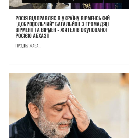
РОСІЯ ВІДПРАВЛЯЄ В УКРАЇНУ ВІРМЕНСЬКИЙ
"ДОБРОВОЛЬЧИЙ" БАТАЛЬЙОН З ГРОМАДЯН
ВІРМЕНІЇ ТА ВІРМЕН - ЖИТЕЛІВ ОКУПОВАНОЇ
РОСІЄЮ АБХАЗІЇ
ПРОДЪЛЖАВА...