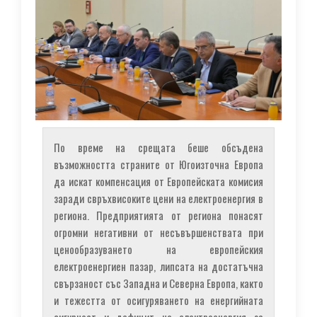
По време на срещата беше обсъдена
възможността страните от Югоизточна Европа
да искат компенсация от Европейската комисия
заради свръхвисоките цени на електроенергия в
региона. Предприятията от региона понасят
огромни негативни от несъвършенствата при
ценообразуването на европейския
електроенергиен пазар, липсата на достатъчна
свързаност със Западна и Северна Европа, както
и тежестта от осигуряването на енергийната
сигурност и дефицит на електроенергия за