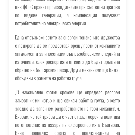
във ФСЕС правят производителите при съответни прагове
по видове генерации, а компенсации получават
потребителите на електрическа енергия.
Една от възможностите за енергоинтензивните дружества
е подкрепа да се предоставя срещу поети от компаниите
ангажименти за инвестиции във възобновяеми енергийни
източници, електроенергията от които да бъдат връщана
обратно на българския пазар. Други механизми ще бъдат
обсъдени в рамките на работна група.
„В максимално кратки срокове ще определя ресорен
заместник-министър и ще свикам работна група, в която
заедно да започнем разработването на този механизъм.
Вярвам, че той трябва да е част от дългосрочна политика
по отношение на пазара на електроенергия в България.
Вече проведох среща с представители на