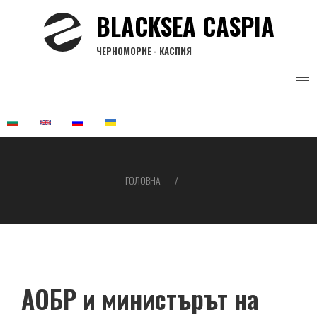
Перейти
BLACKSEA CASPIA
до
основного
ЧЕРНОМОРИЕ - КАСПИЯ
вмісту
ГОЛОВНА
Рядок
навіґації
АОБР и министърът на