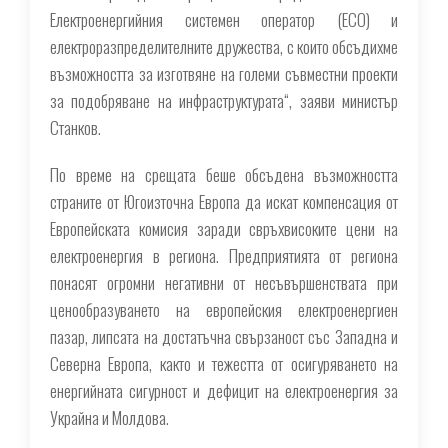
Електроенергийния системен оператор (ЕСО) и
електроразпределителните дружества, с които обсъдихме
възможността за изготвяне на големи съвместни проекти
за подобряване на инфраструктурата“, заяви министър
Станков.
По време на срещата беше обсъдена възможността
страните от Югоизточна Европа да искат компенсация от
Европейската комисия заради свръхвисоките цени на
електроенергия в региона. Предприятията от региона
понасят огромни негативни от несъвършенствата при
ценообразуването на европейския електроенергиен
пазар, липсата на достатъчна свързаност със Западна и
Северна Европа, както и тежестта от осигуряването на
енергийната сигурност и дефицит на електроенергия за
Украйна и Молдова.