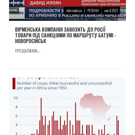
informator.ua
РЕГІОНИ
лис 8 2023
ВIРМЕНСЬКА КОМПАНIЯ ЗАВОЗИТЬ ДО РОСІЇ
ТОВАРИ ПIД САНКЦIЯМИ ПО МАРШРУТУ БАТУМI -
НОВОРОСIЙСЬК
ПРОДЪЛЖАВА...