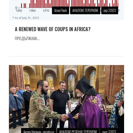
Anna Fleck
АНАЛІЗИ, ТЕРОРИЗМ
сер 3 2023
A RENEWED WAVE OF COUPS IN AFRICA?
ПРОДЪЛЖАВА...
Акпер Хасанов – gazeta.ua
АНАЛІЗИ, РЕГІОНИ, ТЕРОРИЗМ
лип 3 2023