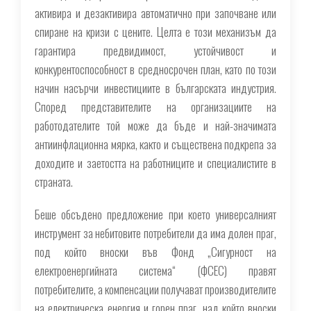
активира и дезактивира автоматично при започване или
спиране на кризи с цените. Целта е този механизъм да
гарантира предвидимост, устойчивост и
конкурентоспособност в средносрочен план, като по този
начин насърчи инвестициите в българската индустрия.
Според представителите на организациите на
работодателите той може да бъде и най-значимата
антиинфлационна мярка, както и съществена подкрепа за
доходите и заетостта на работниците и специалистите в
страната.
Беше обсъдено предложение при което универсалният
инструмент за небитовите потребители да има долен праг,
под който вноски във Фонд „Сигурност на
електроенергийната система“ (ФСЕС) правят
потребителите, а компенсации получават производителите
на електрическа енергия и горен праг, над който вноски