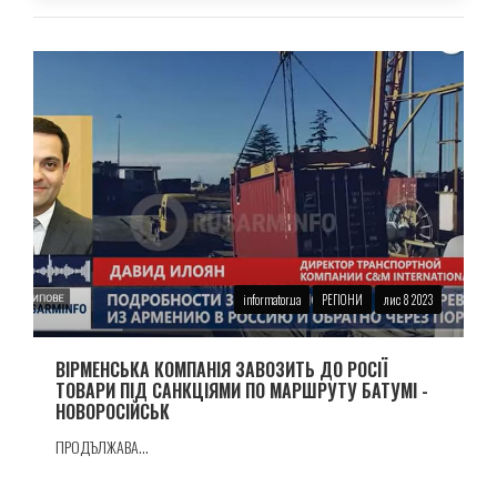
informator.ua
РЕГІОНИ
лис 8 2023
ВIРМЕНСЬКА КОМПАНIЯ ЗАВОЗИТЬ ДО РОСІЇ
ТОВАРИ ПIД САНКЦIЯМИ ПО МАРШРУТУ БАТУМI -
НОВОРОСIЙСЬК
ПРОДЪЛЖАВА...