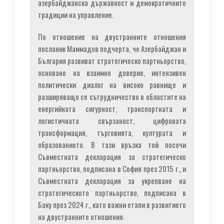
азербайджанска държавност и демократичните
традиции на управление.
По отношение на двустранните отношения
посланик Маммадов подчерта, че Азербайджан и
България развиват стратегическо партньорство,
основано на взаимно доверие, интензивен
политически диалог на високо равнище и
разширяващо се сътрудничество в областите на
енергийната сигурност, транспортната и
логистичната свързаност, цифровата
трансформация, търговията, културата и
образованието. В тази връзка той посочи
Съвместната декларация за стратегическо
партньорство, подписана в София през 2015 г., и
Съвместната декларация за укрепване на
стратегическото партньорство, подписана в
Баку през 2024 г., като важни етапи в развитието
на двустранните отношения.