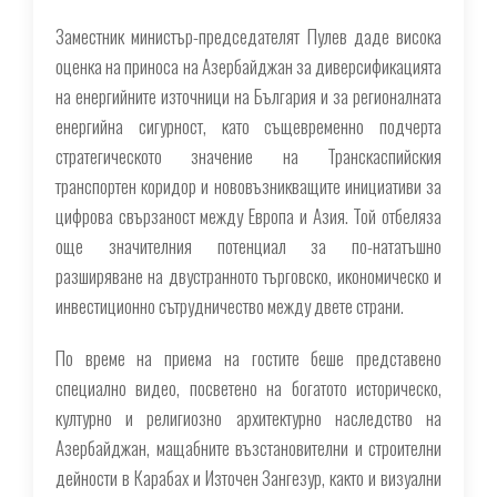
Заместник министър-председателят Пулев даде висока
оценка на приноса на Азербайджан за диверсификацията
на енергийните източници на България и за регионалната
енергийна сигурност, като същевременно подчерта
стратегическото значение на Транскаспийския
транспортен коридор и нововъзникващите инициативи за
цифрова свързаност между Европа и Азия. Той отбеляза
още значителния потенциал за по-нататъшно
разширяване на двустранното търговско, икономическо и
инвестиционно сътрудничество между двете страни.
По време на приема на гостите беше представено
специално видео, посветено на богатото историческо,
културно и религиозно архитектурно наследство на
Азербайджан, мащабните възстановителни и строителни
дейности в Карабах и Източен Зангезур, както и визуални