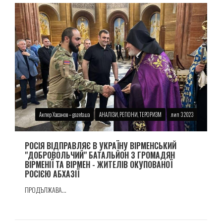
Акпер Хасанов – gazeta.ua
АНАЛІЗИ, РЕГІОНИ, ТЕРОРИЗМ
лип 3 2023
РОСІЯ ВІДПРАВЛЯЄ В УКРАЇНУ ВІРМЕНСЬКИЙ
"ДОБРОВОЛЬЧИЙ" БАТАЛЬЙОН З ГРОМАДЯН
ВІРМЕНІЇ ТА ВІРМЕН - ЖИТЕЛІВ ОКУПОВАНОЇ
РОСІЄЮ АБХАЗІЇ
ПРОДЪЛЖАВА...