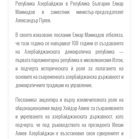
Република Азербайджан в Република България Елмар
Маммадов и заместник министър-председателят
Александър Пулев.
В своето изказване посланик Елмар Маммадов отбеляза,
че тази година се навършват 108 години от създаването
на Азербайджанската демократична република —
първата парламентарна република в мюсюлманския Изток,
и подчерта историческата ѝ роля за полагането на
основите на съвременната азербайджанска държавност и
демократичните традиции на управление.
Посланикът акцентира и върху изключителната роля на
общонационалния лидер Хейдар Алиев за съхраняването
и укрепването на азербайджанската държавност, като
подчерта, че под ръководството на президента Илхам
Алиев Азербайджан е възстановил своя суверенитет и