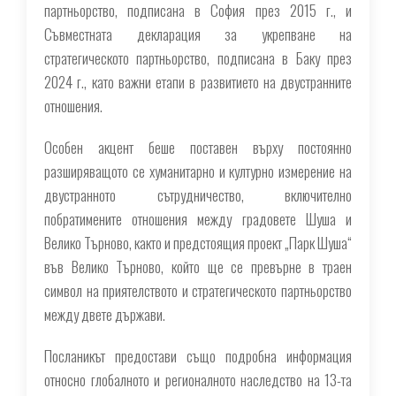
партньорство, подписана в София през 2015 г., и
Съвместната декларация за укрепване на
стратегическото партньорство, подписана в Баку през
2024 г., като важни етапи в развитието на двустранните
отношения.
Особен акцент беше поставен върху постоянно
разширяващото се хуманитарно и културно измерение на
двустранното сътрудничество, включително
побратимените отношения между градовете Шуша и
Велико Търново, както и предстоящия проект „Парк Шуша“
във Велико Търново, който ще се превърне в траен
символ на приятелството и стратегическото партньорство
между двете държави.
Посланикът предостави също подробна информация
относно глобалното и регионалното наследство на 13-та