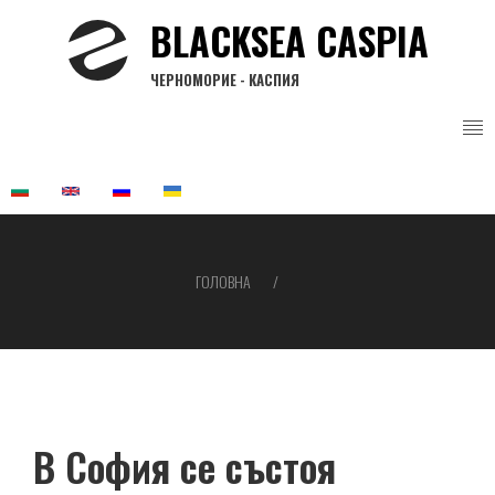
Перейти
BLACKSEA CASPIA
до
основного
ЧЕРНОМОРИЕ - КАСПИЯ
вмісту
ГОЛОВНА
Рядок
навіґації
В София се състоя