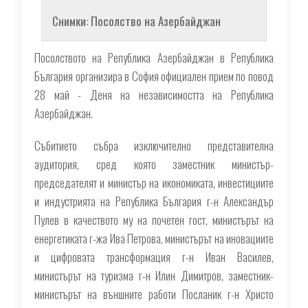
Снимки: Посолство на Азербайджан
Посолството на Република Азербайджан в Република
България организира в София официален прием по повод
28 май - Деня на независимостта на Република
Азербайджан.
Събитието събра изключително представителна
аудитория, сред която заместник министър-
председателят и министър на икономиката, инвестициите
и индустрията на Република България г-н Александър
Пулев в качеството му на почетен гост, министърът на
енергетиката г-жа Ива Петрова, министърът на иновациите
и цифровата трансформация г-н Иван Василев,
министърът на туризма г-н Илин Димитров, заместник-
министърът на външните работи Посланик г-н Христо