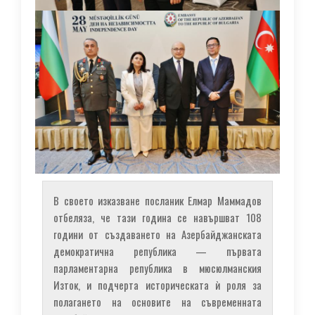
В своето изказване посланик Елмар Маммадов
отбеляза, че тази година се навършват 108
години от създаването на Азербайджанската
демократична република — първата
парламентарна република в мюсюлманския
Изток, и подчерта историческата ѝ роля за
полагането на основите на съвременната