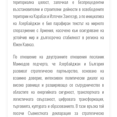
териториална цялост, започнал е безпрецедентни
възстановителни и строителни дейности в освободените
територии на Карабах и Източен Зангезур, а по инициатива
на Азербайджан е бил парафиран текстът на мирното
споразумение с Армения, насочено към осигуряване на
устойчив мир и дългосрочна стабилност в региона на
Южен Кавказ.
По отношение на двустранните отношения посланик
Маммадов подчерта, че Азербайджан и България
развиват стратегическо партньорство, основано на
взаимно доверие, интензивен политически диалог на
високо равнище и разширяващо се сътрудничество в
областите на енергийната сигурност, транспортната и
логистичната свързаност, цифровата трансформация,
търговията, културата и образованието. В тази връзка той
посочи Съвместната декларация за стратегическо