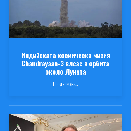
Индийската космическа мисия
Chandrayaan-3 влезе в орбита
около Луната
Продължава...