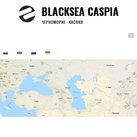
Премини
BLACKSEA CASPIA
към
основното
ЧЕРНОМОРИЕ - КАСПИЯ
съдържание