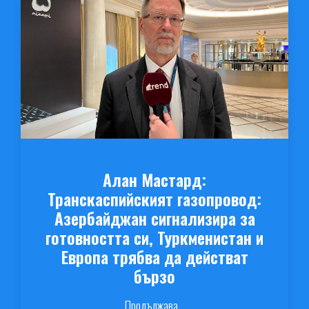
Алан Мастард:
Транскаспийският газопровод:
Азербайджан сигнализира за
готовността си, Туркменистан и
Европа трябва да действат
бързо
Продължава...