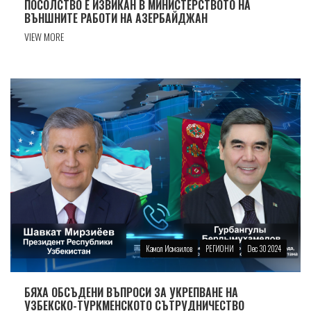
ПОСОЛСТВО Е ИЗВИКАН В МИНИСТЕРСТВОТО НА
ВЪНШНИТЕ РАБОТИ НА АЗЕРБАЙДЖАН
VIEW MORE
Камол Исмаилов
РЕГИОНИ
Dec 30 2024
БЯХА ОБСЪДЕНИ ВЪПРОСИ ЗА УКРЕПВАНЕ НА
УЗБЕКСКО-ТУРКМЕНСКОТО СЪТРУДНИЧЕСТВО