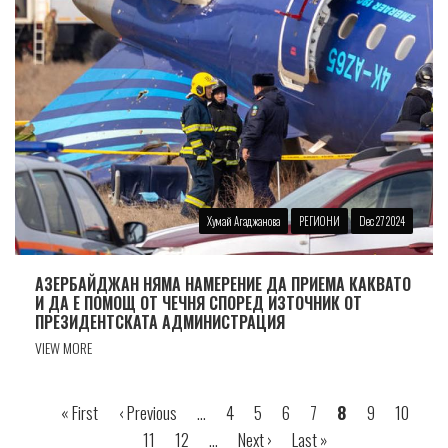
Хумай Агаджанова
РЕГИОНИ
Dec 27 2024
АЗЕРБАЙДЖАН НЯМА НАМЕРЕНИЕ ДА ПРИЕМА КАКВАТО
И ДА Е ПОМОЩ ОТ ЧЕЧНЯ СПОРЕД ИЗТОЧНИК ОТ
ПРЕЗИДЕНТСКАТА АДМИНИСТРАЦИЯ
VIEW MORE
First
« First
Previous
‹ Previous
…
Страница
4
Страница
5
Страница
6
Страница
7
Страница
8
Страница
9
Страниц
10
Стр
Pagination
page
page
11
Страница
12
…
Next
Next ›
Last
Last »