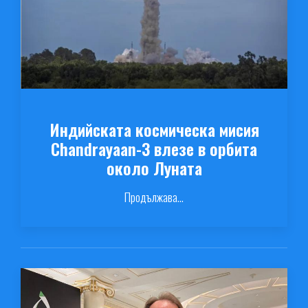
Индийската космическа мисия
Chandrayaan-3 влезе в орбита
около Луната
Продължава...