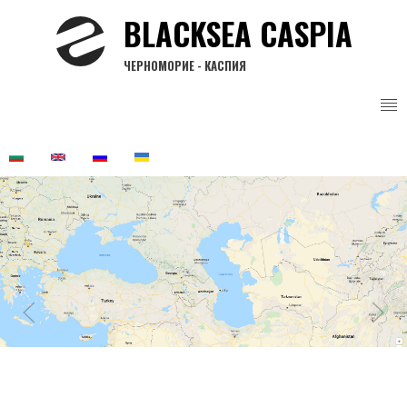
Премини
BLACKSEA CASPIA
към
основното
ЧЕРНОМОРИЕ - КАСПИЯ
съдържание