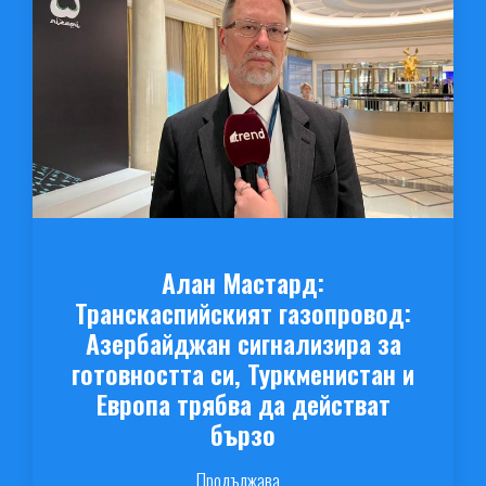
Алан Мастард:
Транскаспийският газопровод:
Азербайджан сигнализира за
готовността си, Туркменистан и
Европа трябва да действат
бързо
Продължава...