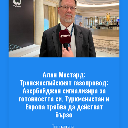
Алан Мастард:
Транскаспийският газопровод:
Азербайджан сигнализира за
готовността си, Туркменистан и
Европа трябва да действат
бързо
Продължава...