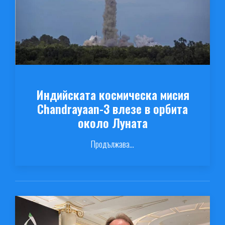
Индийската космическа мисия
Chandrayaan-3 влезе в орбита
около Луната
Продължава...