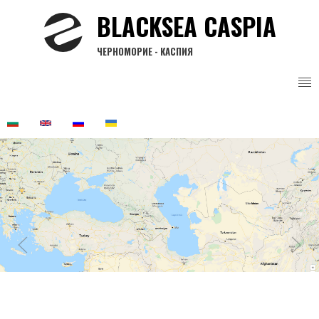
Премини
BLACKSEA CASPIA
към
основното
ЧЕРНОМОРИЕ - КАСПИЯ
съдържание