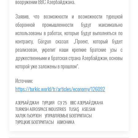
вооружении ВВС Азербайджана.
Заявив, что возможности и возможности турецкой
оборонной промышленности будут максимально
использованы в работах, которые будут выполняться по
контракту, Görgun сказал: „Проект, который будет
реализован, укрепит наши крепкие братские узы с
дружественными и братская страна Азербайджан, основы
которой уже заложены в прошлом“.
Источник:
https://turkic.world/tr/articles/economy/126092
АЗЕРБАЙДЖАН
ТУРЦИЯ
СУ 25
ВВС АЗЕРБАЙДЖАНА
TURKISH AEROSPACE INDUSTRIES
TUSAŞ
ASELSAN
ХАЛУК ГЬОРГЮН
УПРАВЛЯЕМЫЕ БОЕПРИПАСЫ
ТУРЕЦКИЕ БОЕПРИПАСЫ
АВИОНИКА