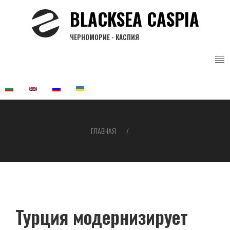
Перейти
BLACKSEA CASPIA
к
основному
ЧЕРНОМОРИЕ - КАСПИЯ
содержанию
ГЛАВНАЯ
Строка
навигации
Турция модернизирует