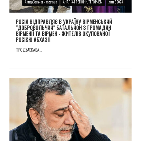
Акпер Хасанов – gazeta.ua
АНАЛІЗИ, РЕГІОНИ, ТЕРОРИЗМ
лип 3 2023
РОСІЯ ВІДПРАВЛЯЄ В УКРАЇНУ ВІРМЕНСЬКИЙ
"ДОБРОВОЛЬЧИЙ" БАТАЛЬЙОН З ГРОМАДЯН
ВІРМЕНІЇ ТА ВІРМЕН - ЖИТЕЛІВ ОКУПОВАНОЇ
РОСІЄЮ АБХАЗІЇ
ПРОДЪЛЖАВА...