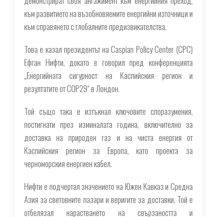
демонстрират своя ангажимент към енергийния преход,
към развитието на възобновяемите енергийни източници и
към справянето с глобалните предизвикателства.
Това е казал президентът на Caspian Policy Center (CPC)
Ефган Нифти, докато е говорил пред конференцията
„Енергийната сигурност на Каспийския регион и
резултатите от COP29“ в Лондон.
Той също така е изтъкнал ключовите споразумения,
постигнати през изминалата година, включително за
доставка на природен газ и на чиста енергия от
Каспийския регион за Европа, като проекта за
черноморския енергиен кабел.
Нифти е подчертал значението на Южен Кавказ и Средна
Азия за световните пазари и веригите за доставки. Той е
отбелязал нарастването на свързаността и