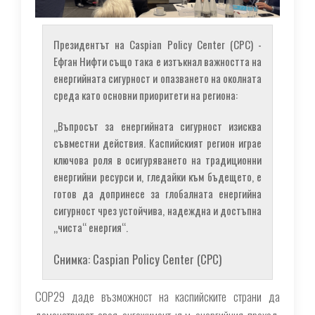
Президентът на Caspian Policy Center (CPC) -
Ефган Нифти също така е изтъкнал важността на
енергийната сигурност и опазването на околната
среда като основни приоритети на региона:
„Въпросът за енергийната сигурност изисква
съвместни действия. Каспийският регион играе
ключова роля в осигуряването на традиционни
енергийни ресурси и, гледайки към бъдещето, е
готов да допринесе за глобалната енергийна
сигурност чрез устойчива, надеждна и достъпна
„чиста“ енергия“.
Снимка: Caspian Policy Center (CPC)
COP29 даде възможност на каспийските страни да