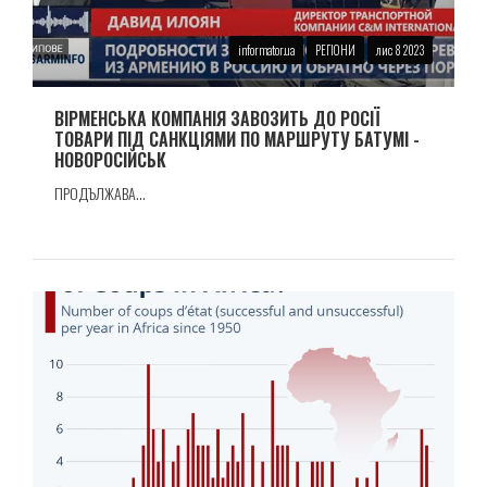
informator.ua
РЕГІОНИ
лис 8 2023
ВIРМЕНСЬКА КОМПАНIЯ ЗАВОЗИТЬ ДО РОСІЇ
ТОВАРИ ПIД САНКЦIЯМИ ПО МАРШРУТУ БАТУМI -
НОВОРОСIЙСЬК
ПРОДЪЛЖАВА...