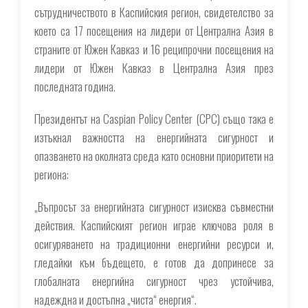
сътрудничеството в Каспийския регион, свидетелство за
което са 17 посещения на лидери от Централна Азия в
страните от Южен Кавказ и 16 реципрочни посещения на
лидери от Южен Кавказ в Централна Азия през
последната година.
Президентът на Caspian Policy Center (CPC) също така е
изтъкнал важността на енергийната сигурност и
опазването на околната среда като основни приоритети на
региона:
„Въпросът за енергийната сигурност изисква съвместни
действия. Каспийският регион играе ключова роля в
осигуряването на традиционни енергийни ресурси и,
гледайки към бъдещето, е готов да допринесе за
глобалната енергийна сигурност чрез устойчива,
надеждна и достъпна „чиста“ енергия“.