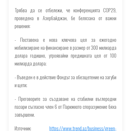
Трябва да се отбележи, че конференцията COP29,
проведена в Азербайджан, бе белязана от важни
решения:
- Поставена е нова ключова цел за ежегодно
мобилизиране на финансиране в размер от 300 милиарда
долара годишно, утроявайки предишната цел от 100
милиарда долара;
- Въведен е в действие Фондът за обезщетение на загуби
и щети;
- Преговорите за създаване на стабилни въглеродни
пазари съгласно член 6 от Парижкото споразумение бяха
завършени.
Източник:
https://www.trend.az/business/green-