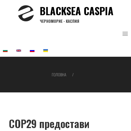
Перейти
BLACKSEA CASPIA
до
основного
ЧЕРНОМОРИЕ - КАСПИЯ
вмісту
ГОЛОВНА
Рядок
навіґації
COP29 предостави