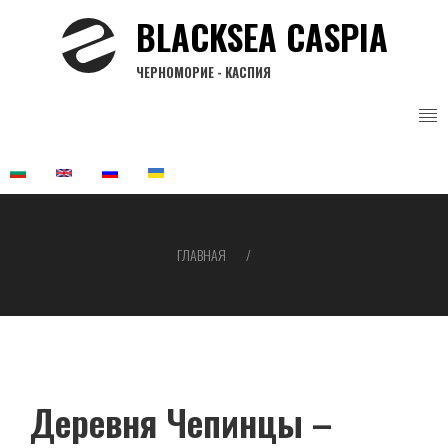
Перейти
BLACKSEA CASPIA
к
основному
ЧЕРНОМОРИЕ - КАСПИЯ
содержанию
ГЛАВНАЯ
Строка
навигации
Деревня Чепинцы –