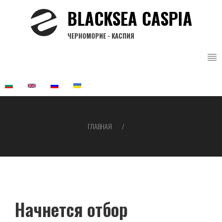
Перейти
BLACKSEA CASPIA
к
основному
ЧЕРНОМОРИЕ - КАСПИЯ
содержанию
ГЛАВНАЯ
Строка
навигации
Начнется отбор