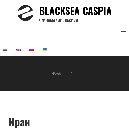
Премини
BLACKSEA CASPIA
към
основното
ЧЕРНОМОРИЕ - КАСПИЯ
съдържание
НАЧАЛО
Breadcrumb
Иран