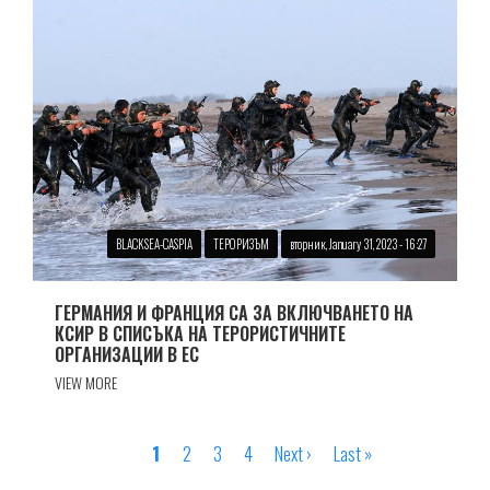
BLACKSEA-CASPIA
ТЕРОРИЗЪМ
вторник, January 31, 2023 - 16:27
ГЕРМАНИЯ И ФРАНЦИЯ СА ЗА ВКЛЮЧВАНЕТО НА
КСИР В СПИСЪКА НА ТЕРОРИСТИЧНИТЕ
ОРГАНИЗАЦИИ В ЕС
VIEW MORE
Страница
1
Страница
2
Страница
3
Страница
4
Next
Next ›
Last
Last »
Pagination
page
page