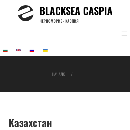
Премини
BLACKSEA CASPIA
към
основното
ЧЕРНОМОРИЕ - КАСПИЯ
съдържание
НАЧАЛО
Breadcrumb
Казахстан