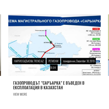
НАРГИЗ САДЪХОВА, TREND.AZ
РЕГИОНИ
понеделник, December 30, 2019 -
16:04
ГАЗОПРОВОДЪТ "САРЪАРКА" Е ВЪВЕДЕН В
ЕКСПЛОАТАЦИЯ В КАЗАХСТАН
VIEW MORE