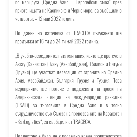
по маршрута „Средна Азия – Европейски съюз“ през
пристанищата на Каспийско и Черно море, са съобщили в
четвъртък – 12 май 2022 година.
По данни на източника от TRACECA пътуването ще
продължи от 16-ти до 24-ти май 2022 година.
„В учебно-осведомителната кампания, която ще протече в
Актау (Казахстан), Баку (Азербайджан), Тбилиси и Батуми
(Грузия) ще участват делегации от страните на Средна
Азия, Азербайджан, България, Грузия и Турция. Това
мероприятие ще протече с подкрепата на проект на
Американската агенция за международно развитие
(USAID) за търговията в Средна Азия и в тясно
сътрудничество със Съюза на превозвачите на Казахстан
- KazLogistics“, са съобщили от TRACECA.
Подчертано е било, че в последно време правителствата