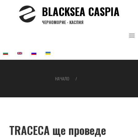
Премини
BLACKSEA CASPIA
към
основното
ЧЕРНОМОРИЕ - КАСПИЯ
съдържание
НАЧАЛО
Breadcrumb
TRACECA ще проведе