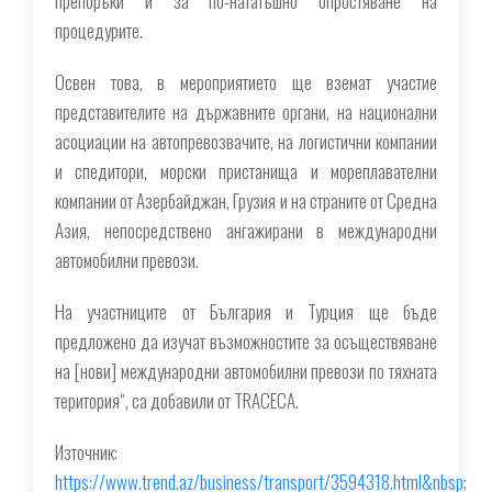
препоръки и за по-нататъшно опростяване на
процедурите.
Освен това, в мероприятието ще вземат участие
представителите на държавните органи, на национални
асоциации на автопревозвачите, на логистични компании
и спедитори, морски пристанища и мореплавателни
компании от Азербайджан, Грузия и на страните от Средна
Азия, непосредствено ангажирани в международни
автомобилни превози.
На участниците от България и Турция ще бъде
предложено да изучат възможностите за осъществяване
на [нови] международни автомобилни превози по тяхната
територия“, са добавили от TRACECA.
Източник:
https://www.trend.az/business/transport/3594318.html&nbsp
;