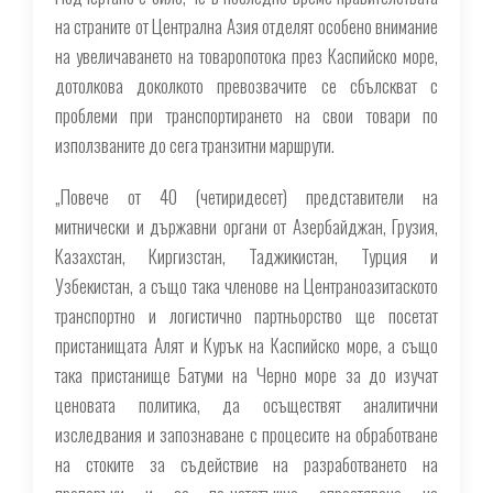
на страните от Централна Азия отделят особено внимание
на увеличаването на товаропотока през Каспийско море,
дотолкова доколкото превозвачите се сбълскват с
проблеми при транспортирането на свои товари по
използваните до сега транзитни маршрути.
„Повече от 40 (четиридесет) представители на
митнически и държавни органи от Азербайджан, Грузия,
Казахстан, Киргизстан, Таджикистан, Турция и
Узбекистан, а също така членове на Центраноазитаското
транспортно и логистично партньорство ще посетат
пристанищата Алят и Курък на Каспийско море, а също
така пристанище Батуми на Черно море за до изучат
ценовата политика, да осъществят аналитични
изследвания и запознаване с процесите на обработване
на стоките за съдействие на разработването на