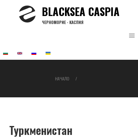
Премини
BLACKSEA CASPIA
към
основното
ЧЕРНОМОРИЕ - КАСПИЯ
съдържание
НАЧАЛО
Breadcrumb
Туркменистан