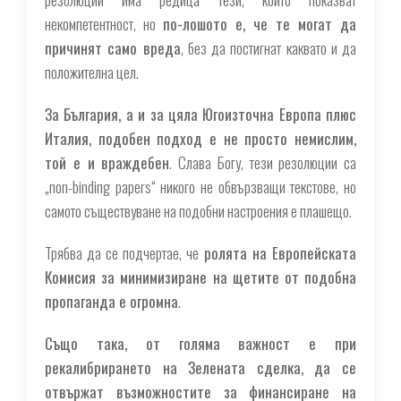
некомпетентност, но
по-лошото е, че те могат да
причинят само вреда
, без да постигнат каквато и да
положителна цел.
За България, а и за цяла Югоизточна Европа плюс
Италия, подобен подход е не просто немислим,
той е и враждебен
. Слава Богу, тези резолюции са
„non-binding papers“ никого не обвързващи текстове, но
самото съществуване на подобни настроения е плашещо.
Трябва да се подчертае, че
ролята на Европейската
Комисия за минимизиране на щетите от подобна
пропаганда е огромна
.
Също така, от голяма важност е при
рекалибрирането на Зелената сделка, да се
отвържат възможностите за финансиране на