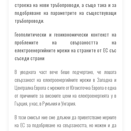
строежа на нови тръбопроводи, а също така и за
подобряване на параметрите на съществуващи
тръбопроводи
.
Геополитически и геоикономически контекст на
проблемите на свързаността на
електроенергийните мрежи на страните от ЕС със
съседи страни
В уводната част вече беше подчертано, че лошата
свързаност на електроенергийните мрежи в Западна и
Централна Европа с мрежите от Югоизточна Европа е една
от причините за високите цени на електроенергията у в
Гърция, у нас, в Румъния и Унгария.
В този смисъл ние сме длъжни да приветстваме мерките
на ЕС за подобряване на свързаността, но можем и да