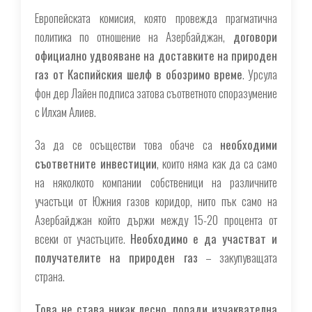
Европейската комисия, която провежда прагматична
политика по отношение на Азербайджан,
договори
официално удвояване на доставките на природен
газ от Каспийския шелф в обозримо време
. Урсула
фон дер Лайен подписа затова съответното споразумение
с Илхам Алиев.
За да се осъществи това обаче са
необходими
съответните инвестиции
, които няма как да са само
на няколкото компании собственици на различните
участъци от Южния газов коридор, нито пък само на
Азербайджан който държи между 15-20 процента от
всеки от участъците.
Необходимо е да участват и
получателите на природен газ
– закупуващата
страна.
Това не става никак лесно, поради изчаквателна