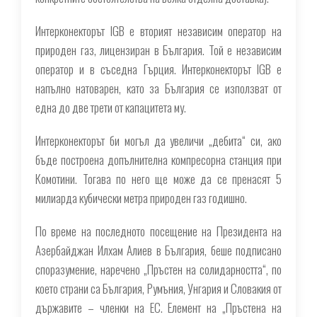
Интерконекторът IGB е вторият независим оператор на
природен газ, лицензиран в България. Той е независим
оператор и в съседна Гърция. Интерконекторът IGB е
напълно натоварен, като за България се използват от
една до две трети от капацитета му.
Интерконекторът би могъл да увеличи „дебита“ си, ако
бъде построена допълнителна компресорна станция при
Комотини. Тогава по него ще може да се пренасят 5
милиарда кубически метра природен газ годишно.
По време на последното посещение на Президента на
Азербайджан Илхам Алиев в България, беше подписано
споразумение, наречено „Пръстен на солидарността“, по
което страни са България, Румъния, Унгария и Словакия от
държавите – членки на ЕС. Елемент на „Пръстена на