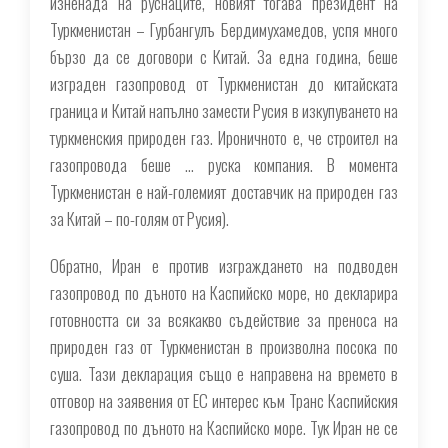
изненада на руснаците, новият тогава президент на
Туркменистан – Гурбангулъ Бердимухамедов, успя много
бързо да се договори с Китай. За една година, беше
изграден газопровод от Туркменистан до китайската
граница и Китай напълно замести Русия в изкупуването на
туркменския природен газ. Ироничното е, че строител на
газопровода беше … руска компания. В момента
Туркменистан е най-големият доставчик на природен газ
за Китай – по-голям от Русия
).
Обратно, Иран е против изграждането на подводен
газопровод по дъното на Каспийско море, но декларира
готовността си за всякакво съдействие за преноса на
природен газ от Туркменистан в произволна посока по
суша. Тази декларация също е направена на времето в
отговор на заявения от ЕС интерес към Транс Каспийския
газопровод по дъното на Каспийско море. Тук Иран не се