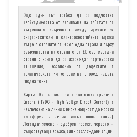
Още един път трябва да се подчертае
необходимостта от засилване на работата по
вътрешната свързаност между мрежите за
енергоносители и електроенергийните мрежи
вътре в страните от ЕС от една страна и върху
свързаността на страните от ЕС със съседни
страни с които да се изграждат партньорски
отношения, независимо от дефектите в
политическото им устройство, според нашата
гледна точка.
Карта
: Високо волтови правотокови връзки в
Европа (HVDC - High Voltge Direct Current), с
изключение на линии с ниска мощност до морски
платформи и линии извън експлоатация).
Легенда: зелено - одобрен проект, червено –
съществуваща връзка, син - разглеждани опции