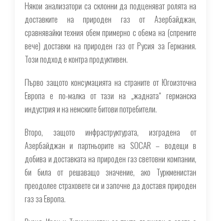
Някои анализатори са склонни да подценяват ролята на
доставките на природен газ от Азербайджан,
сравнявайки техния обем примерно с обема на (спрените
вече) доставки на природен газ от Русия за Германия.
Този подход е контра продуктивен.
Първо защото консумацията на страните от Югоизточна
Европа е по-малка от тази на „жадната“ германска
индустрия и на немските битови потребители.
Второ, защото инфраструктурата, изградена от
Азербайджан и партньорите на SOCAR – водещи в
добива и доставката на природен газ световни компании,
би била от решаващо значение, ако Туркменистан
преодолее страховете си и започне да доставя природен
газ за Европа.