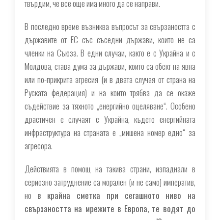
твърдим, че все още има много да се направи.
В последно време възниква въпросът за свързаността с
държавите от ЕС със съседни държави, които не са
членки на Съюза. В едни случаи, както е с Украйна и с
Молдова, става дума за държави, които са обект на явна
или по-прикрита агресия (и в двата случая от страна на
Руската федерация) и на които трябва да се окаже
съдействие за тяхното „енергийно оцеляване“. Особено
драстичен е случаят с Украйна, където енергийната
инфраструктура на страната е „мишена номер едно“ за
агресора.
Действията в помощ на такива страни, изпаднали в
сериозно затруднение са морален (и не само) императив,
но
в крайна сметка при сегашното ниво на
свързаността на мрежите в Европа, те водят до