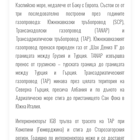
Каспийско море, недалече от Баку с Европа. Състои се от
три последователно построени през годините
газопровода: Южнокавказки тръбопровод (SCP),
Трансанадолски газопровод (TANAP) и
Трансадриатически тръбопровод (TAP). Южнокавказкият
газопровод пренася природен газ от „Шах Дениз ІІ“ до
границата между Грузия и Турция. TANAP извършва
пренос от грузинско – турската граница до границата
между Турция и Гърция. Трансадриатическият
газопровод (TAP) минава през цялата територия на
Северна Гърция, пресича Албания и по дъното на
Адриатическо море стига до пристанището Сан Фока в
Южна Италия.
Интерконекторът IGB тръгва от трасето на TAP при
Комотини (Гюмюрджина) и стига до Старозагорския
регион. Годишно по интерконектора може и се доставят