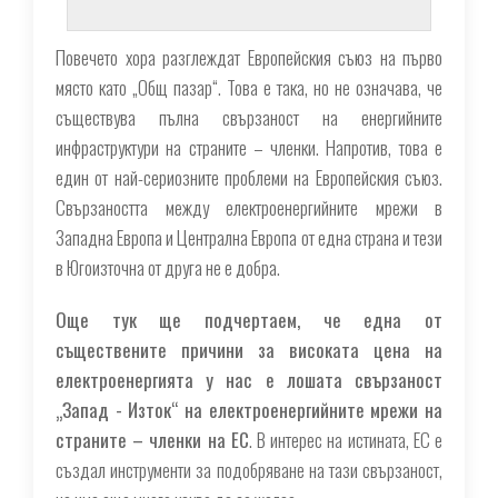
Повечето хора разглеждат Европейския съюз на първо
място като „Общ пазар“. Това е така, но не означава, че
съществува пълна свързаност на енергийните
инфраструктури на страните – членки. Напротив, това е
един от най-сериозните проблеми на Европейския съюз.
Свързаността между електроенергийните мрежи в
Западна Европа и Централна Европа от една страна и тези
в Югоизточна от друга не е добра.
Още тук ще подчертаем, че една от
съществените причини за високата цена на
електроенергията у нас е лошата свързаност
„Запад - Изток“ на електроенергийните мрежи на
страните – членки на ЕС
. В интерес на истината, ЕС е
създал инструменти за подобряване на тази свързаност,