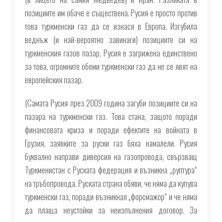
позициите им обаче е съществена. Русия е просто против
това туркменски газ да се изнася в Европа. Изгубила
веднъж (и най-вероятно завинаги) позициите си на
туркменския газов пазар, Русия е загрижена единствено
за това, огромните обеми туркменски газ да не се явят на
европейския пазар.
(
Самата Русия през 2009 година загуби позициите си на
пазара на туркменски газ. Това стана, защото поради
финансовата криза и поради ефектите на войната в
Грузия, заявките за руски газ бяха намалели. Русия
буквално направи диверсия на газопровода, свързващ
Туркменистан с Руската федерация и възникна „руптура“
на тръбопровода. Руската страна обяви, че няма да купува
туркменски газ, поради възникнал „форсмажор“ и че няма
да плаща неустойки за неизпълнения договор. За