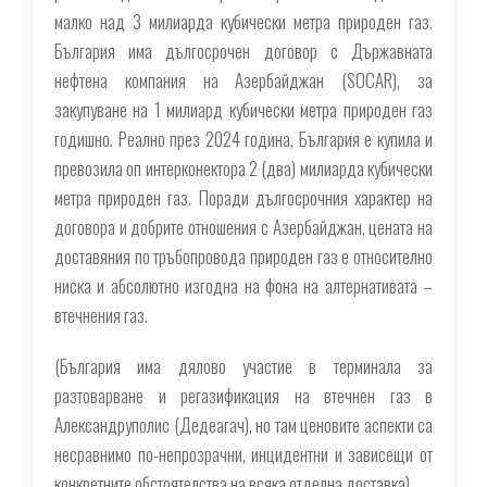
малко над 3 милиарда кубически метра природен газ.
България има дългосрочен договор с Държавната
нефтена компания на Азербайджан (SOCAR), за
закупуване на 1 милиард кубически метра природен газ
годишно. Реално през 2024 година, България е купила и
превозила оп интерконектора 2 (два) милиарда кубически
метра природен газ. Поради дългосрочния характер на
договора и добрите отношения с Азербайджан, цената на
доставяния по тръбопровода природен газ е относително
ниска и абсолютно изгодна на фона на алтернативата –
втечнения газ.
(България има дялово участие в терминала за
разтоварване и регазификация на втечнен газ в
Александруполис (Дедеагач), но там ценовите аспекти са
несравнимо по-непрозрачни, инцидентни и зависещи от
конкретните обстоятелства на всяка отделна доставка).