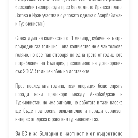
безкрайни газопроводи през безлюдното Иранско плато.
Затова е Иран участва в суаповата сделка с Азербайджан
и Туркменистан
).
Става дума за количество от 1 милиард кубически метра
природен газ годишно. Това количество не е чак толкова
голямо, но все пак отговаря на една трета от годишното
потребление на България, респективно на договорения
със SOCAR годишен обем на доставките.
През последната година, тази операция беше спряна
поради нови преговори между Азербайджан и
Туркменистан, но има сигнали, че работата в тази насока
ще бъде подновена, включително и поради сериозен
интерес от турска страна към туркменския газ.
За ЕС и за България в частност е от съществено