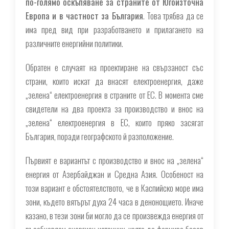
по-голямо оскъпяване за страните от Югоизточна
Европа и в частност за България
. Това трябва да се
има пред вид при разработването и прилагането на
различните енергийни политики.
Обратен е случаят на проектиране на свързаност със
страни, които искат да внасят електроенергия, даже
„зелена“ електроенергия в страните от ЕС. В момента сме
свидетели на два проекта за производство и внос на
„зелена“ електроенергия в ЕС, които пряко засягат
България, поради географското й разположение.
Първият е вариантът с производство и внос на „зелена“
енергия от Азербайджан и Средна Азия. Особеност на
този вариант е обстоятелството, че в Каспийско море има
зони, където вятърът духа 24 часа в денонощието. Иначе
казано, в тези зони би могло да се произвежда енергия от