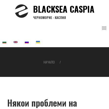
Премини
BLACKSEA CASPIA
към
основното
ЧЕРНОМОРИЕ - КАСПИЯ
съдържание
НАЧАЛО
Breadcrumb
Някои проблеми на