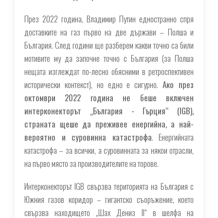
През 2022 година, Владимир Путин едностранно спря
доставките на газ първо на две държави – Полша и
България. След години ще разберем какви точно са били
мотивите му да започне точно с България (за Полша
нещата изглеждат по-лесно обясними в ретроспективен
исторически контекст), но едно е сигурно.
Ако през
октомври 2022 година не беше включен
интерконекторът „България - Гърция“ (IGB),
страната щеше да преживее енергийна, а най-
вероятно и суровинна катастрофа
. Енергийната
катастрофа – за всички, а суровинната за някои отрасли,
на първо място за производителите на торове.
Интерконекторът IGB свързва територията на България с
Южния газов коридор – гигантско съоръжение, което
свързва находището „Шах Дениз ІІ“ в шелфа на