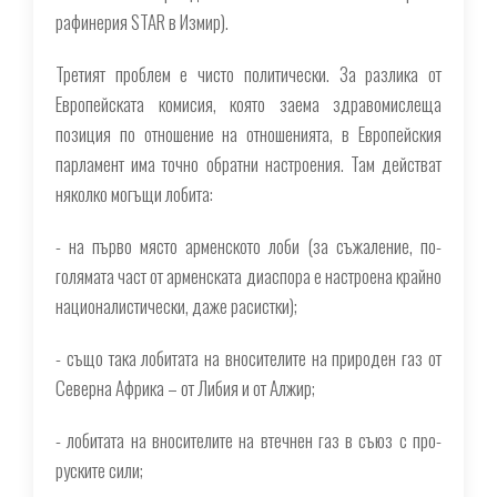
рафинерия STAR в Измир
).
Третият проблем е чисто политически. За разлика от
Европейската комисия, която заема здравомислеща
позиция по отношение на отношенията, в Европейския
парламент има точно обратни настроения. Там действат
няколко могъщи лобита:
- на първо място арменското лоби (за съжаление, по-
голямата част от арменската диаспора е настроена крайно
националистически, даже расистки);
- също така лобитата на вносителите на природен газ от
Северна Африка – от Либия и от Алжир;
- лобитата на вносителите на втечнен газ в съюз с про-
руските сили;