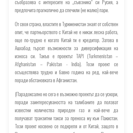
съобразява с интересите на „съюзника“ си Русия, а
предпочита прагматично да спечили (не малко) пари.
От своя страна, властите в Туркменистан знаят от собствен
опит, че партньорството с Китай не е никак лесна работа,
още по-трудно е когато Китай ти е кредитор. Затова в
Ашхабад търсят възможности за диверсификация на
износа си. Такъв е проектът TAPI (Turkmenistan –
Afghanistan – Pakistan - India). Този проект се
осъществява трудно и бавно година на ред, най-вече
поради обстановката в Афганистан.
(
Парадоксално но сега е възможно проектът да се ускори,
поради заинтересуваността на талибаните да ползват
известни количества природен газ и най-вече да
получават транзитни такси за преноса му към Пакистан.
Този проект косвено се подкрепя и от Китай, защото в