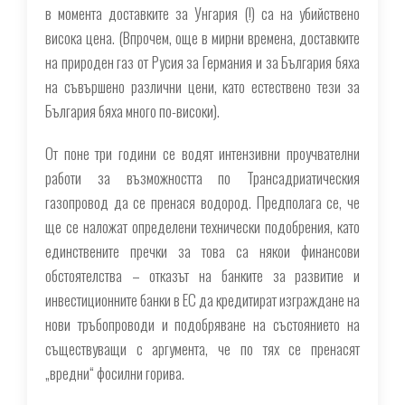
в момента доставките за Унгария (!) са на убийствено
висока цена. (Впрочем, още в мирни времена, доставките
на природен газ от Русия за Германия и за България бяха
на съвършено различни цени, като естествено тези за
България бяха много по-високи).
От поне три години се водят интензивни проучвателни
работи за възможността по Трансадриатическия
газопровод да се пренася водород. Предполага се, че
ще се наложат определени технически подобрения, като
единствените пречки за това са някои финансови
обстоятелства – отказът на банките за развитие и
инвестиционните банки в ЕС да кредитират изграждане на
нови тръбопроводи и подобряване на състоянието на
съществуващи с аргумента, че по тях се пренасят
„вредни“ фосилни горива.