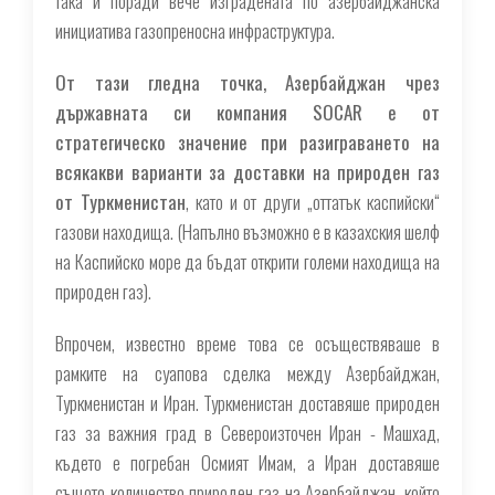
така и поради вече изградената по азербайджанска
инициатива газопреносна инфраструктура.
От тази гледна точка, Азербайджан чрез
държавната си компания SOCAR е от
стратегическо значение при разиграването на
всякакви варианти за доставки на природен газ
от Туркменистан
, като и от други „оттатък каспийски“
газови находища. (Напълно възможно е в казахския шелф
на Каспийско море да бъдат открити големи находища на
природен газ).
Впрочем, известно време това се осъществяваше в
рамките на суапова сделка между Азербайджан,
Туркменистан и Иран. Туркменистан доставяше природен
газ за важния град в Североизточен Иран - Машхад,
където е погребан Осмият Имам, а Иран доставяше
същото количество природен газ на Азербайджан, който