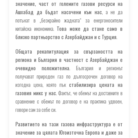
значение, част от големите газови ресурси на
Ашхабад да бъдат насочени към нас
, а не да
потънат в „безкрайно жадната“ за енергоносители
китайска икономика.
Това може да стане само в
близко партньорство с Азербайджан и с Турция
.
Общата рекапитулация за свързаността на
региона и България в частност с Азербайджан е
очевидно положителна
. България и регионът
получават природен газ по дългосрочен договор на
изгодна цена, която пък
стабилизира цената на
газовия микс у нас
. Фактът, че обемът на доставките в
сравнение с обемът по договор е на практика удвоен,
говори сам за себе си.
Развитието на тази газова инфраструктура е от
значение за цялата Югоизточна Европа и даже за