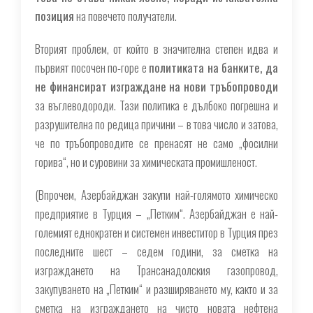
позиция
на повечето получатели.
Вторият проблем, от който в значителна степен идва и
първият посочен по-горе е
политиката на банките, да
не финансират изграждане на нови тръбопроводи
за въглеводороди. Тази политика е дълбоко погрешна и
разрушителна по редица причини – в това число и затова,
че по тръбопроводите се пренасят не само „фосилни
горива“, но и суровини за химическата промишленост.
(
Впрочем, Азербайджан закупи най-голямото химическо
предприятие в Турция – „Петким“. Азербайджан е най-
големият еднократен и системен инвеститор в Турция през
последните шест – седем години, за сметка на
изграждането на Трансанадолския газопровод,
закупуването на „Петким“ и разширяването му, както и за
сметка на изграждането на чисто новата нефтена