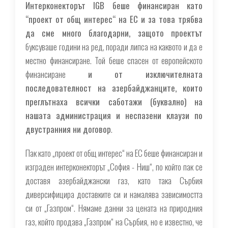
Интерконекторът IGB беше финансиран като
“проект от общ интерес“ на ЕС и за това трябва
да сме много благодарни, защото проектът
буксуваше години на ред, поради липса на каквото и да е
местно финансиране. Той беше спасен от европейското
финансиране
и от изключителната
последователност на азербайджанците, които
преглътнаха всички саботажи (буквално) на
нашата администрация и неспазени клаузи по
двустранния ни договор
.
Пак като „проект от общ интерес“ на ЕС беше финансиран и
изграден интерконекторът „София - Ниш“, по който пак се
доставя азербайджански газ, като така Сърбия
диверсифицира доставките си и намалява зависимостта
си от „Газпром“. Нямаме данни за цената на природния
газ, който продава „Газпром“ на Сърбия, но е известно, че