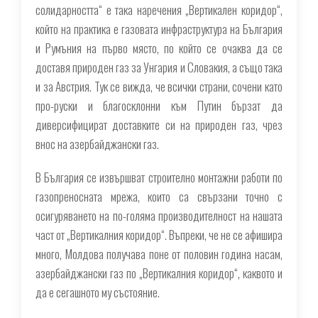
солидарността“ е така наречения „Вертикален коридор“,
който на практика е газовата инфраструктура на България
и Румъния на първо място, по който се очаква да се
доставя природен газ за Унгария и Словакия, а също така
и за Австрия. Тук се вижда, че всички страни, сочени като
про-руски и благосклонни към Путин бързат да
диверсифицират доставките си на природен газ, чрез
внос на азербайджански газ.
В България се извършват строително монтажни работи по
газопреносната мрежа, които са свързани точно с
осигуряването на по-голяма производителност на нашата
част от „Вертикалния коридор“. Въпреки, че не се афишира
много, Молдова получава поне от половин година насам,
азербайджански газ по „Вертикалния коридор“, каквото и
да е сегашното му състояние.