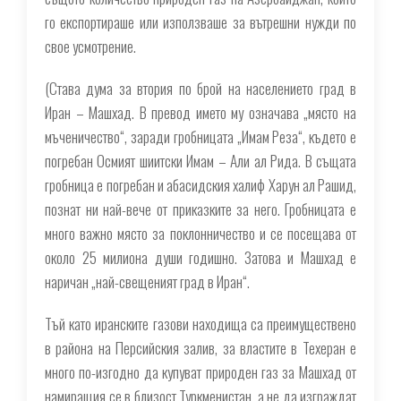
го експортираше или използваше за вътрешни нужди по
свое усмотрение.
(
Става дума за втория по брой на населението град в
Иран – Машхад. В превод името му означава „място на
мъченичество“, заради гробницата „Имам Реза“, където е
погребан Осмият шиитски Имам – Али ал Рида. В същата
гробница е погребан и абасидския халиф Харун ал Рашид,
познат ни най-вече от приказките за него. Гробницата е
много важно място за поклонничество и се посещава от
около 25 милиона души годишно. Затова и Машхад е
наричан „най-свещеният град в Иран“.
Тъй като иранските газови находища са преимуществено
в района на Персийския залив, за властите в Техеран е
много по-изгодно да купуват природен газ за Машхад от
намиращия се в близост Туркменистан, а не да изграждат