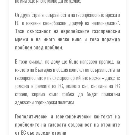
но има още много какво да се желае.
От друга страна, свързаността на газопреносните мрежи в
ЕС е някакъв своеобразен „триумф на национализма“.
Тази свързаност на европейските газопреносни
мрежи е на много ниско ниво и това поражда
проблем след проблем
.
В този смисъл, по-долу ще бъде направен преглед на
мястото на България в общия контекст на свързаността на
газопреносните и на електроенергийните мрежи – даже не
толкова в рамките на ЕС, колкото със съседни на ЕС
страни, спрямо които трябва да бъдат прилагани
адекватни партньорски политики.
Геополитически и геоикономически контекст на
проблемите на газовата свързаност на страните
от ЕС със съседи страни