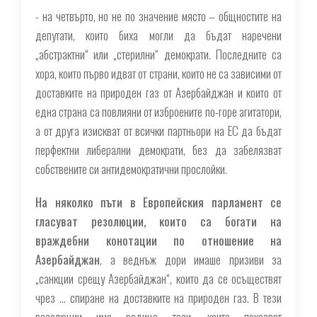
- на четвърто, но не по значение място – общностите на
депутати, които биха могли да бъдат наречени
„абстрактни“ или „стерилни“ демократи. Последните са
хора, които първо идват от страни, които не са зависими от
доставките на природен газ от Азербайджан и които от
една страна са повлияни от изброените по-горе агитатори,
а от друга изискват от всички партньори на ЕС да бъдат
перфектни либерални демократи, без да забелязват
собствените си антидемократични прослойки.
На няколко пъти в Европейския парламент се
гласуват резолюции, които са богати на
враждебни конотации по отношение на
Азербайджан
, а веднъж дори имаше призиви за
„санкции срещу Азербайджан“, които да се осъществят
чрез … спиране на доставките на природен газ. В тези
резолюции има редица тези, които показват