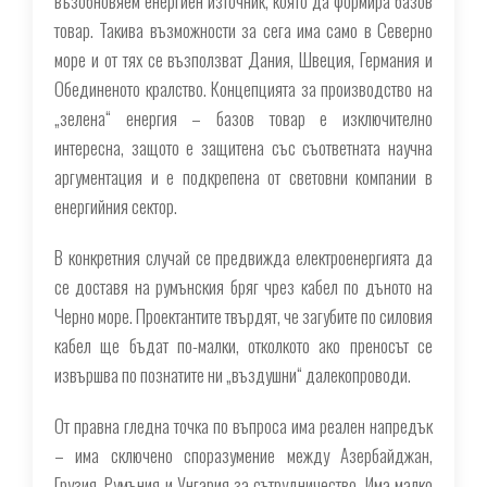
възобновяем енергиен източник, която да формира базов
товар. Такива възможности за сега има само в Северно
море и от тях се възползват Дания, Швеция, Германия и
Обединеното кралство. Концепцията за производство на
„зелена“ енергия – базов товар е изключително
интересна, защото е защитена със съответната научна
аргументация и е подкрепена от световни компании в
енергийния сектор.
В конкретния случай се предвижда електроенергията да
се доставя на румънския бряг чрез кабел по дъното на
Черно море. Проектантите твърдят, че загубите по силовия
кабел ще бъдат по-малки, отколкото ако преносът се
извършва по познатите ни „въздушни“ далекопроводи.
От правна гледна точка по въпроса има реален напредък
– има сключено споразумение между Азербайджан,
Грузия, Румъния и Унгария за сътрудничество. Има малко