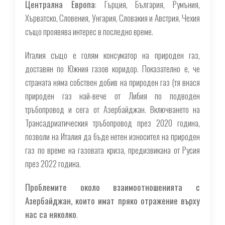
Централна Европа
: Гърция, България, Румъния,
Хърватско, Словения, Унгария, Словакия и Австрия. Чехия
също проявява интерес в последно време.
Италия също е голям консуматор на природен газ,
доставян по Южния газов коридор. Показателно е, че
страната няма собствен добив на природен газ (тя внася
природен газ най-вече от Либия по подводен
тръбопровод и сега от Азербайджан. Включването на
Трансадриатическия тръбопровод през 2020 година,
позволи на Италия да бъде нетен износител на природен
газ по време на газовата криза, предизвикана от Русия
през 2022 година.
Проблемите около взаимоотношенията с
Азербайджан, които имат пряко отражение върху
нас са няколко
.