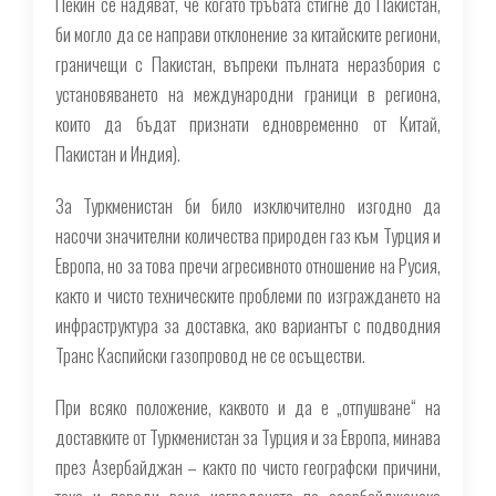
Пекин се надяват, че когато тръбата стигне до Пакистан,
би могло да се направи отклонение за китайските региони,
граничещи с Пакистан, въпреки пълната неразбория с
установяването на международни граници в региона,
които да бъдат признати едновременно от Китай,
Пакистан и Индия
).
За Туркменистан би било изключително изгодно да
насочи значителни количества природен газ към Турция и
Европа, но за това пречи агресивното отношение на Русия,
както и чисто техническите проблеми по изграждането на
инфраструктура за доставка, ако вариантът с подводния
Транс Каспийски газопровод не се осъществи.
При всяко положение, каквото и да е „отпушване“ на
доставките от Туркменистан за Турция и за Европа, минава
през Азербайджан – както по чисто географски причини,