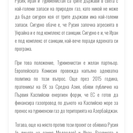
Русия, Иран и Туркменистан са трите държави в света с
най-големи запаси на природен газ, като никой не може
да бъде сигурен коя от трите държави има най-големи
запаси. Сигурно обаче е, че Русия започна агресията в
Украйна и е под комплекс от санкции. Сигурно е и, че Иран
е под комплекс от санкции, най-вече поради ядрената си
програма.
При това положение, Туркменистан е желан партньор.
Европейската Комисия провежда напълно адекватна
политика по този въпрос. Още през 2015 година,
пратеникът на ЕК за Средна Азия, обяви публично на
Първия Каспийски енергиен форум, че ЕС е готов да
финансира газопровод по дъното на Каспийско море за
пренос на туркменски газ до територията на Азербайджан.
Тогава, още на място против този проект се обявиха Русия
(в лицето на самия Медведев) и Иран. Разликата в