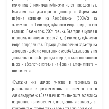
малко над 3 милиарда кубически метра природен газ.
България има дългосрочен договор с Държавната
нефтена компания на Азербайджан (SOCAR), за
закупуване на 1 милиард кубически метра природен газ
годишно. Реално през 2024 година, България е купила и
превозила оп интерконектора 2 (два) милиарда кубически
метра природен газ. Поради дългосрочния характер на
договора и добрите отношения с Азербайджан, цената на
доставяния по тръбопровода природен газ е относително
ниска и абсолютно изгодна на фона на алтернативата –
втечнения газ.
(България има дялово участие в терминала за
разтоварване и регазификация на втечнен газ в
Александруполис (Дедеагач), но там ценовите аспекти са
несравнимо по-непрозрачни, инцидентни и зависещи от
конкретните обстоятелства на всяка отделна доставка).