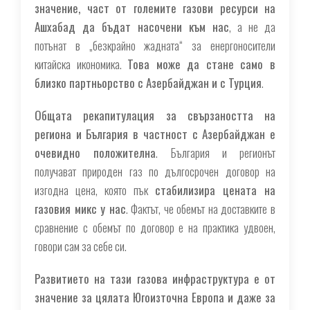
значение, част от големите газови ресурси на
Ашхабад да бъдат насочени към нас
, а не да
потънат в „безкрайно жадната“ за енергоносители
китайска икономика.
Това може да стане само в
близко партньорство с Азербайджан и с Турция
.
Общата рекапитулация за свързаността на
региона и България в частност с Азербайджан е
очевидно положителна
. България и регионът
получават природен газ по дългосрочен договор на
изгодна цена, която пък
стабилизира цената на
газовия микс у нас
. Фактът, че обемът на доставките в
сравнение с обемът по договор е на практика удвоен,
говори сам за себе си.
Развитието на тази газова инфраструктура е от
значение за цялата Югоизточна Европа и даже за