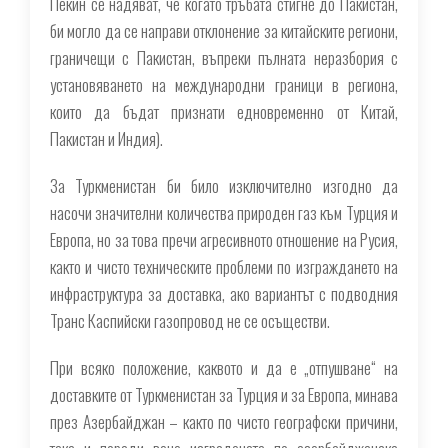
Пекин се надяват, че когато тръбата стигне до Пакистан,
би могло да се направи отклонение за китайските региони,
граничещи с Пакистан, въпреки пълната неразбория с
установяването на международни граници в региона,
които да бъдат признати едновременно от Китай,
Пакистан и Индия
).
За Туркменистан би било изключително изгодно да
насочи значителни количества природен газ към Турция и
Европа, но за това пречи агресивното отношение на Русия,
както и чисто техническите проблеми по изграждането на
инфраструктура за доставка, ако вариантът с подводния
Транс Каспийски газопровод не се осъществи.
При всяко положение, каквото и да е „отпушване“ на
доставките от Туркменистан за Турция и за Европа, минава
през Азербайджан – както по чисто географски причини,