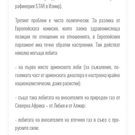
рафинерия STAR в Измир
).
Третият проблем е чисто политически. За разлика от
Европейската комисия, която заема здравомислеща
позиция по отношение на отношенията, в Европейския
парламент има точно обратни настроения. Там действат
няколко могъщи лобита:
- на първо място арменското лоби (за съжаление, по-
голямата част от арменската диаспора е настроена крайно
националистически, даже расистки);
- също така лобитата на вносителите на природен газ от
Северна Африка – от Либия и от Алжир;
- лобитата на вносителите на втечнен газ в съюз с про-
руските сили;