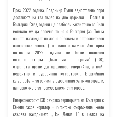
През 2022 година, Владимир Путин едностранно спря
доставките на газ първо на две държави – Полша и
България. След години ще разберем какви точно са били
мотивите му да започне точно с България (за Полша
нещата изглеждат по-лесно обясними в ретроспективен
исторически контекст), но едно е сигурно.
Ако през
октомври 2022 година не беше включен
интерконекторът „България - Гърция“ (IGB),
страната щеше да преживее енергийна, а най-
вероятно и суровинна катастрофа
. Енергийната
катастрофа – за всички, а суровинната за някои отрасли,
на първо място за производителите на торове.
Интерконекторът IGB свързва територията на България с
Южния газов коридор – гигантско съоръжение, което
свързва находището „Шах Дениз ІІ“ в шелфа на