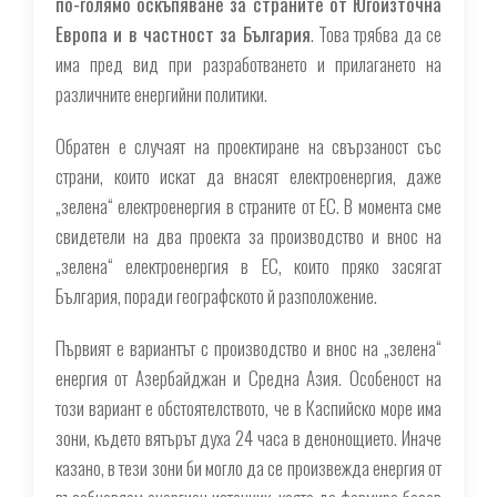
по-голямо оскъпяване за страните от Югоизточна
Европа и в частност за България
. Това трябва да се
има пред вид при разработването и прилагането на
различните енергийни политики.
Обратен е случаят на проектиране на свързаност със
страни, които искат да внасят електроенергия, даже
„зелена“ електроенергия в страните от ЕС. В момента сме
свидетели на два проекта за производство и внос на
„зелена“ електроенергия в ЕС, които пряко засягат
България, поради географското й разположение.
Първият е вариантът с производство и внос на „зелена“
енергия от Азербайджан и Средна Азия. Особеност на
този вариант е обстоятелството, че в Каспийско море има
зони, където вятърът духа 24 часа в денонощието. Иначе
казано, в тези зони би могло да се произвежда енергия от