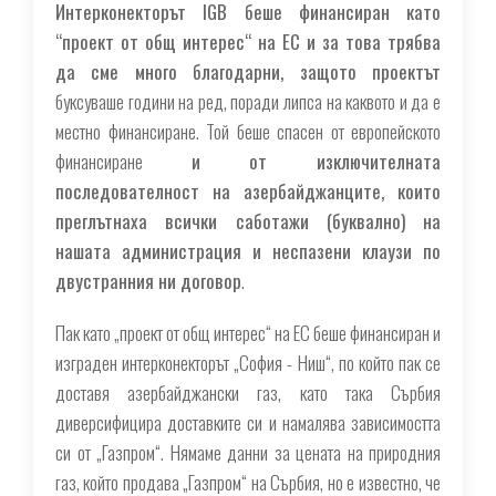
Интерконекторът IGB беше финансиран като
“проект от общ интерес“ на ЕС и за това трябва
да сме много благодарни, защото проектът
буксуваше години на ред, поради липса на каквото и да е
местно финансиране. Той беше спасен от европейското
финансиране
и от изключителната
последователност на азербайджанците, които
преглътнаха всички саботажи (буквално) на
нашата администрация и неспазени клаузи по
двустранния ни договор
.
Пак като „проект от общ интерес“ на ЕС беше финансиран и
изграден интерконекторът „София - Ниш“, по който пак се
доставя азербайджански газ, като така Сърбия
диверсифицира доставките си и намалява зависимостта
си от „Газпром“. Нямаме данни за цената на природния
газ, който продава „Газпром“ на Сърбия, но е известно, че