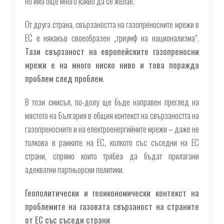
но има още много какво да се желае.
От друга страна, свързаността на газопреносните мрежи в
ЕС е някакъв своеобразен „триумф на национализма“.
Тази свързаност на европейските газопреносни
мрежи е на много ниско ниво и това поражда
проблем след проблем
.
В този смисъл, по-долу ще бъде направен преглед на
мястото на България в общия контекст на свързаността на
газопреносните и на електроенергийните мрежи – даже не
толкова в рамките на ЕС, колкото със съседни на ЕС
страни, спрямо които трябва да бъдат прилагани
адекватни партньорски политики.
Геополитически и геоикономически контекст на
проблемите на газовата свързаност на страните
от ЕС със съседи страни