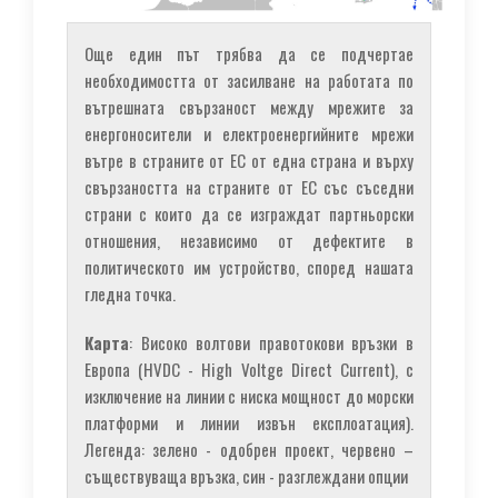
Още един път трябва да се подчертае
необходимостта от засилване на работата по
вътрешната свързаност между мрежите за
енергоносители и електроенергийните мрежи
вътре в страните от ЕС от една страна и върху
свързаността на страните от ЕС със съседни
страни с които да се изграждат партньорски
отношения, независимо от дефектите в
политическото им устройство, според нашата
гледна точка.
Карта
: Високо волтови правотокови връзки в
Европа (HVDC - High Voltge Direct Current), с
изключение на линии с ниска мощност до морски
платформи и линии извън експлоатация).
Легенда: зелено - одобрен проект, червено –
съществуваща връзка, син - разглеждани опции