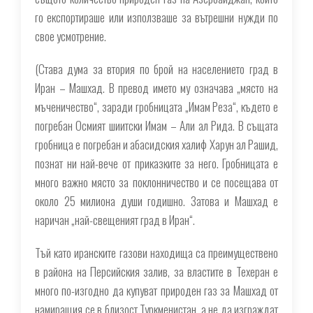
го експортираше или използваше за вътрешни нужди по
свое усмотрение.
(
Става дума за втория по брой на населението град в
Иран – Машхад. В превод името му означава „място на
мъченичество“, заради гробницата „Имам Реза“, където е
погребан Осмият шиитски Имам – Али ал Рида. В същата
гробница е погребан и абасидския халиф Харун ал Рашид,
познат ни най-вече от приказките за него. Гробницата е
много важно място за поклонничество и се посещава от
около 25 милиона души годишно. Затова и Машхад е
наричан „най-свещеният град в Иран“.
Тъй като иранските газови находища са преимуществено
в района на Персийския залив, за властите в Техеран е
много по-изгодно да купуват природен газ за Машхад от
намиращия се в близост Туркменистан, а не да изграждат