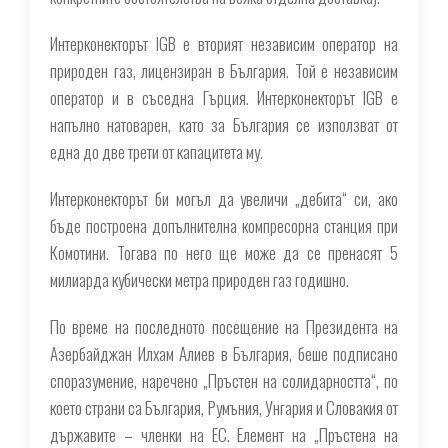
Интерконекторът IGB е вторият независим оператор на
природен газ, лицензиран в България. Той е независим
оператор и в съседна Гърция. Интерконекторът IGB е
напълно натоварен, като за България се използват от
една до две трети от капацитета му.
Интерконекторът би могъл да увеличи „дебита“ си, ако
бъде построена допълнителна компресорна станция при
Комотини. Тогава по него ще може да се пренасят 5
милиарда кубически метра природен газ годишно.
По време на последното посещение на Президента на
Азербайджан Илхам Алиев в България, беше подписано
споразумение, наречено „Пръстен на солидарността“, по
което страни са България, Румъния, Унгария и Словакия от
държавите – членки на ЕС. Елемент на „Пръстена на