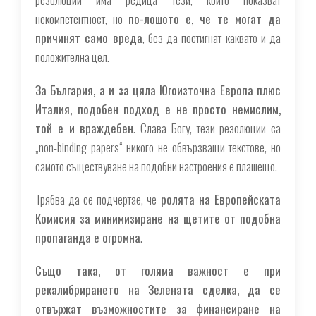
некомпетентност, но
по-лошото е, че те могат да
причинят само вреда
, без да постигнат каквато и да
положителна цел.
За България, а и за цяла Югоизточна Европа плюс
Италия, подобен подход е не просто немислим,
той е и враждебен
. Слава Богу, тези резолюции са
„non-binding papers“ никого не обвързващи текстове, но
самото съществуване на подобни настроения е плашещо.
Трябва да се подчертае, че
ролята на Европейската
Комисия за минимизиране на щетите от подобна
пропаганда е огромна
.
Също така, от голяма важност е при
рекалибрирането на Зелената сделка, да се
отвържат възможностите за финансиране на