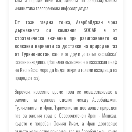
така и поради вече изградената по азербайджанска
инициатива газопреносна инфраструктура.
От тази гледна точка, Азербайджан чрез
държавната си компания SOCAR е от
стратегическо значение при разиграването на
всякакви варианти за доставки на природен газ
от Туркменистан
, като и от други „оттатък каспийски“
газови находища. (Напълно възможно е в казахския шелф
на Каспийско море да бъдат открити големи находища на
природен газ).
Впрочем, известно време това се осъществяваше в
рамките на суапова сделка между Азербайджан,
Туркменистан и Иран. Туркменистан доставяше природен
газ за важния град в Североизточен Иран - Машхад,
където е погребан Осмият Имам, а Иран доставяше
същото количество природен газ на Азербайджан, който