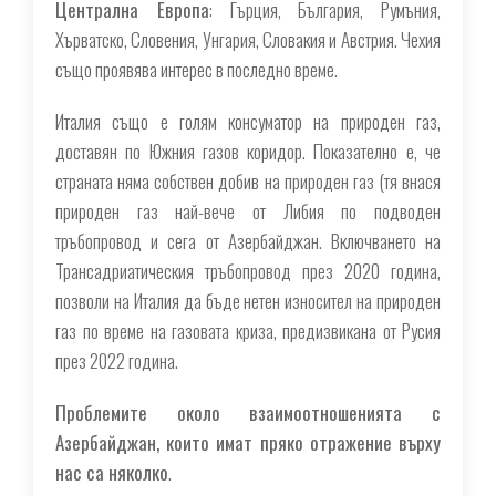
Централна Европа
: Гърция, България, Румъния,
Хърватско, Словения, Унгария, Словакия и Австрия. Чехия
също проявява интерес в последно време.
Италия също е голям консуматор на природен газ,
доставян по Южния газов коридор. Показателно е, че
страната няма собствен добив на природен газ (тя внася
природен газ най-вече от Либия по подводен
тръбопровод и сега от Азербайджан. Включването на
Трансадриатическия тръбопровод през 2020 година,
позволи на Италия да бъде нетен износител на природен
газ по време на газовата криза, предизвикана от Русия
през 2022 година.
Проблемите около взаимоотношенията с
Азербайджан, които имат пряко отражение върху
нас са няколко
.