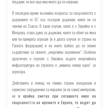
твърдим, че все още има много да се направи.
В последно време възниква въпросът за свързаността с
държавите от ЕС със съседни държави, които не са
членки на Съюза. В едни случаи, както е с Украйна и с
Молдова, става дума за държави, които са обект на явна
или по-прикрита агресия (и в двата случая от страна на
Руската федерация) и на които трябва да се окаже
съдействие за тяхното „енергийно оцеляване“. Особено
драстичен е случаят с Украйна, където енергийната
инфраструктура на страната е „мишена номер едно“ за
агресора.
Действията в помощ на такива страни, изпаднали в
сериозно затруднение са морален (и не само) императив,
но
в крайна сметка при сегашното ниво на
свързаността на мрежите в Европа, те водят до