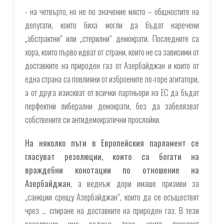
- на четвърто, но не по значение място – общностите на
депутати, които биха могли да бъдат наречени
„абстрактни“ или „стерилни“ демократи. Последните са
хора, които първо идват от страни, които не са зависими от
доставките на природен газ от Азербайджан и които от
една страна са повлияни от изброените по-горе агитатори,
а от друга изискват от всички партньори на ЕС да бъдат
перфектни либерални демократи, без да забелязват
собствените си антидемократични прослойки.
На няколко пъти в Европейския парламент се
гласуват резолюции, които са богати на
враждебни конотации по отношение на
Азербайджан
, а веднъж дори имаше призиви за
„санкции срещу Азербайджан“, които да се осъществят
чрез … спиране на доставките на природен газ. В тези
резолюции има редица тези, които показват