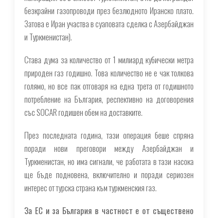
безкрайни газопроводи през безлюдното Иранско плато.
Затова е Иран участва в суаповата сделка с Азербайджан
и Туркменистан
).
Става дума за количество от 1 милиард кубически метра
природен газ годишно. Това количество не е чак толкова
голямо, но все пак отговаря на една трета от годишното
потребление на България, респективно на договорения
със SOCAR годишен обем на доставките.
През последната година, тази операция беше спряна
поради нови преговори между Азербайджан и
Туркменистан, но има сигнали, че работата в тази насока
ще бъде подновена, включително и поради сериозен
интерес от турска страна към туркменския газ.
За ЕС и за България в частност е от съществено