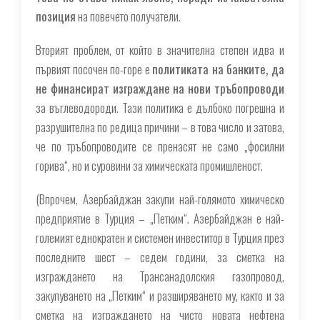
позиция
на повечето получатели.
Вторият проблем, от който в значителна степен идва и
първият посочен по-горе е
политиката на банките, да
не финансират изграждане на нови тръбопроводи
за въглеводороди. Тази политика е дълбоко погрешна и
разрушителна по редица причини – в това число и затова,
че по тръбопроводите се пренасят не само „фосилни
горива“, но и суровини за химическата промишленост.
(
Впрочем, Азербайджан закупи най-голямото химическо
предприятие в Турция – „Петким“. Азербайджан е най-
големият еднократен и системен инвеститор в Турция през
последните шест – седем години, за сметка на
изграждането на Трансанадолския газопровод,
закупуването на „Петким“ и разширяването му, както и за
сметка на изграждането на чисто новата нефтена