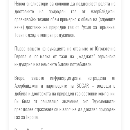
Някои анализатори са склонни да подценяват ролята на
доставките на природен газ от Азербайджан,
сравнявайки техния обем примерно с обема на (спрените
вече) доставки на природен газ от Русия за Германия.
Този подход е контра продуктивен.
Първо защото консумацията на страните от Югоизточна
Европа е по-малка от тази на „жадната“ германска
индустрия и на немските битови потребители.
Второ, защото инфраструктурата, изградена от
Азербайджан и партньорите на SOCAR – водещи в
добива и доставката на природен газ световни компании,
би била от решаващо значение, ако Туркменистан
преодолее страховете си и започне да доставя природен
газ за Европа.