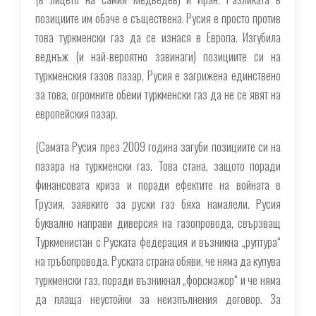
позициите им обаче е съществена. Русия е просто против
това туркменски газ да се изнася в Европа. Изгубила
веднъж (и най-вероятно завинаги) позициите си на
туркменския газов пазар, Русия е загрижена единствено
за това, огромните обеми туркменски газ да не се явят на
европейския пазар.
(
Самата Русия през 2009 година загуби позициите си на
пазара на туркменски газ. Това стана, защото поради
финансовата криза и поради ефектите на войната в
Грузия, заявките за руски газ бяха намалели. Русия
буквално направи диверсия на газопровода, свързващ
Туркменистан с Руската федерация и възникна „руптура“
на тръбопровода. Руската страна обяви, че няма да купува
туркменски газ, поради възникнал „форсмажор“ и че няма
да плаща неустойки за неизпълнения договор. За