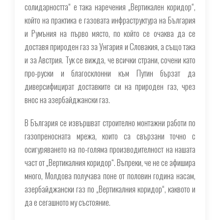
солидарността“ е така наречения „Вертикален коридор“,
който на практика е газовата инфраструктура на България
и Румъния на първо място, по който се очаква да се
доставя природен газ за Унгария и Словакия, а също така
и за Австрия. Тук се вижда, че всички страни, сочени като
про-руски и благосклонни към Путин бързат да
диверсифицират доставките си на природен газ, чрез
внос на азербайджански газ.
В България се извършват строително монтажни работи по
газопреносната мрежа, които са свързани точно с
осигуряването на по-голяма производителност на нашата
част от „Вертикалния коридор“. Въпреки, че не се афишира
много, Молдова получава поне от половин година насам,
азербайджански газ по „Вертикалния коридор“, каквото и
да е сегашното му състояние.