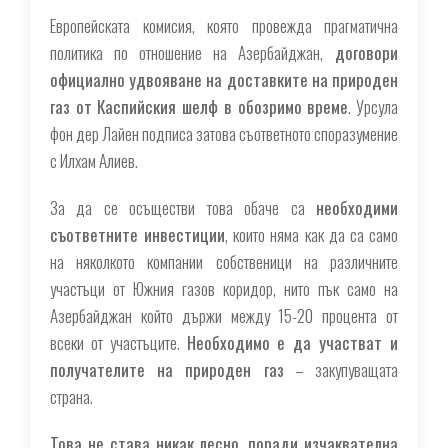
Европейската комисия, която провежда прагматична
политика по отношение на Азербайджан,
договори
официално удвояване на доставките на природен
газ от Каспийския шелф в обозримо време
. Урсула
фон дер Лайен подписа затова съответното споразумение
с Илхам Алиев.
За да се осъществи това обаче са
необходими
съответните инвестиции
, които няма как да са само
на няколкото компании собственици на различните
участъци от Южния газов коридор, нито пък само на
Азербайджан който държи между 15-20 процента от
всеки от участъците.
Необходимо е да участват и
получателите на природен газ
– закупуващата
страна.
Това не става никак лесно, поради изчаквателна