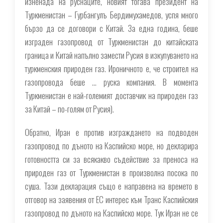
изненада на руснаците, новият тогава президент на
Туркменистан – Гурбангулъ Бердимухамедов, успя много
бързо да се договори с Китай. За една година, беше
изграден газопровод от Туркменистан до китайската
граница и Китай напълно замести Русия в изкупуването на
туркменския природен газ. Ироничното е, че строител на
газопровода беше … руска компания. В момента
Туркменистан е най-големият доставчик на природен газ
за Китай – по-голям от Русия
).
Обратно, Иран е против изграждането на подводен
газопровод по дъното на Каспийско море, но декларира
готовността си за всякакво съдействие за преноса на
природен газ от Туркменистан в произволна посока по
суша. Тази декларация също е направена на времето в
отговор на заявения от ЕС интерес към Транс Каспийския
газопровод по дъното на Каспийско море. Тук Иран не се