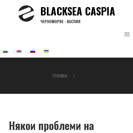
Перейти
BLACKSEA CASPIA
до
основного
ЧЕРНОМОРИЕ - КАСПИЯ
вмісту
ГОЛОВНА
Рядок
навіґації
Някои проблеми на