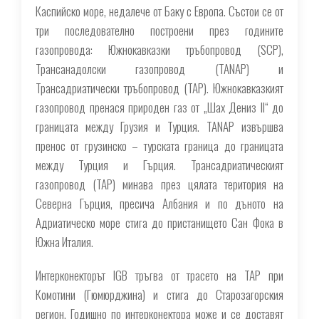
Каспийско море, недалече от Баку с Европа. Състои се от
три последователно построени през годините
газопровода: Южнокавказки тръбопровод (SCP),
Трансанадолски газопровод (TANAP) и
Трансадриатически тръбопровод (TAP). Южнокавказкият
газопровод пренася природен газ от „Шах Дениз ІІ“ до
границата между Грузия и Турция. TANAP извършва
пренос от грузинско – турската граница до границата
между Турция и Гърция. Трансадриатическият
газопровод (TAP) минава през цялата територия на
Северна Гърция, пресича Албания и по дъното на
Адриатическо море стига до пристанището Сан Фока в
Южна Италия.
Интерконекторът IGB тръгва от трасето на TAP при
Комотини (Гюмюрджина) и стига до Старозагорския
регион. Годишно по интерконектора може и се доставят