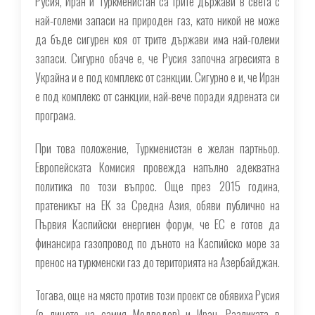
Русия, Иран и Туркменистан са трите държави в света с
най-големи запаси на природен газ, като никой не може
да бъде сигурен коя от трите държави има най-големи
запаси. Сигурно обаче е, че Русия започна агресията в
Украйна и е под комплекс от санкции. Сигурно е и, че Иран
е под комплекс от санкции, най-вече поради ядрената си
програма.
При това положение, Туркменистан е желан партньор.
Европейската Комисия провежда напълно адекватна
политика по този въпрос. Още през 2015 година,
пратеникът на ЕК за Средна Азия, обяви публично на
Първия Каспийски енергиен форум, че ЕС е готов да
финансира газопровод по дъното на Каспийско море за
пренос на туркменски газ до територията на Азербайджан.
Тогава, още на място против този проект се обявиха Русия
(в лицето на самия Медведев) и Иран. Разликата в