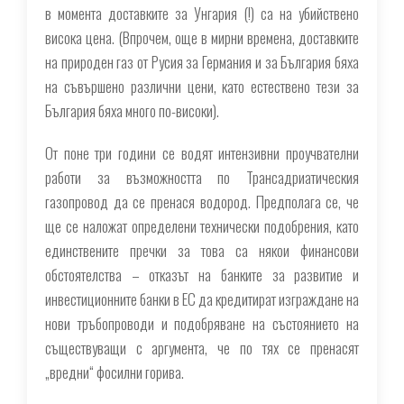
в момента доставките за Унгария (!) са на убийствено
висока цена. (Впрочем, още в мирни времена, доставките
на природен газ от Русия за Германия и за България бяха
на съвършено различни цени, като естествено тези за
България бяха много по-високи).
От поне три години се водят интензивни проучвателни
работи за възможността по Трансадриатическия
газопровод да се пренася водород. Предполага се, че
ще се наложат определени технически подобрения, като
единствените пречки за това са някои финансови
обстоятелства – отказът на банките за развитие и
инвестиционните банки в ЕС да кредитират изграждане на
нови тръбопроводи и подобряване на състоянието на
съществуващи с аргумента, че по тях се пренасят
„вредни“ фосилни горива.