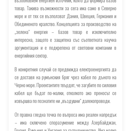
възобновяем енергиен източник, която да формира базов
товар. Такива възможности за сега има само в Северно
море и от тях се възползват Дания, Швеция, Германия и
Обединеното кралство. Концепцията за производство на
„зелена“ енергия – базов товар е изключително
интересна, защото е защитена със съответната научна
аргументация и е подкрепена от световни компании в
енергийния сектор.
В конкретния случай се предвижда електроенергията да
се доставя на румънския бряг чрез кабел по дъното на
Черно море. Проектантите твърдят, че загубите по силовия
кабел ще бъдат по-малки, отколкото ако преносът се
извършва по познатите ни „въздушни“ далекопроводи.
От правна гледна точка по въпроса има реален напредък
– има сключено споразумение между Азербайджан,
Грузия, Румъния и Унгария за сътрудничество. Има малко