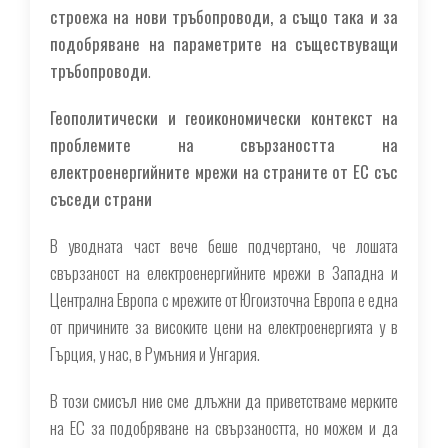
строежа на нови тръбопроводи, а също така и за
подобряване на параметрите на съществуващи
тръбопроводи
.
Геополитически и геоикономически контекст на
проблемите на свързаността на
електроенергийните мрежи на страните от ЕС със
съседи страни
В уводната част вече беше подчертано, че лошата
свързаност на електроенергийните мрежи в Западна и
Централна Европа с мрежите от Югоизточна Европа е една
от причините за високите цени на електроенергията у в
Гърция, у нас, в Румъния и Унгария.
В този смисъл ние сме длъжни да приветстваме мерките
на ЕС за подобряване на свързаността, но можем и да