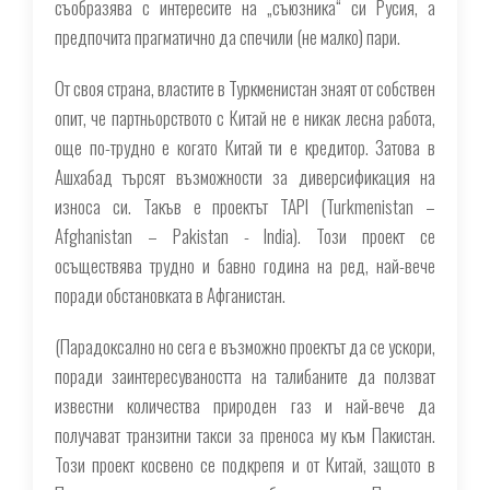
съобразява с интересите на „съюзника“ си Русия, а
предпочита прагматично да спечили (не малко) пари.
От своя страна, властите в Туркменистан знаят от собствен
опит, че партньорството с Китай не е никак лесна работа,
още по-трудно е когато Китай ти е кредитор. Затова в
Ашхабад търсят възможности за диверсификация на
износа си. Такъв е проектът TAPI (Turkmenistan –
Afghanistan – Pakistan - India). Този проект се
осъществява трудно и бавно година на ред, най-вече
поради обстановката в Афганистан.
(
Парадоксално но сега е възможно проектът да се ускори,
поради заинтересуваността на талибаните да ползват
известни количества природен газ и най-вече да
получават транзитни такси за преноса му към Пакистан.
Този проект косвено се подкрепя и от Китай, защото в