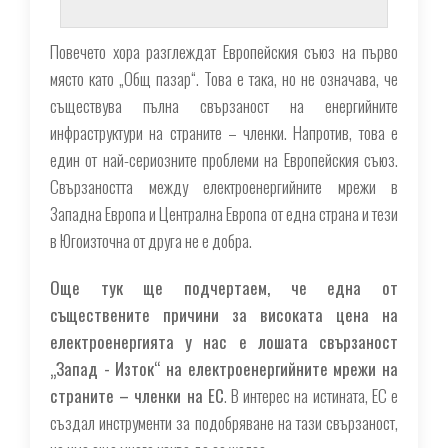
Повечето хора разглеждат Европейския съюз на първо
място като „Общ пазар“. Това е така, но не означава, че
съществува пълна свързаност на енергийните
инфраструктури на страните – членки. Напротив, това е
един от най-сериозните проблеми на Европейския съюз.
Свързаността между електроенергийните мрежи в
Западна Европа и Централна Европа от една страна и тези
в Югоизточна от друга не е добра.
Още тук ще подчертаем, че една от
съществените причини за високата цена на
електроенергията у нас е лошата свързаност
„Запад - Изток“ на електроенергийните мрежи на
страните – членки на ЕС
. В интерес на истината, ЕС е
създал инструменти за подобряване на тази свързаност,