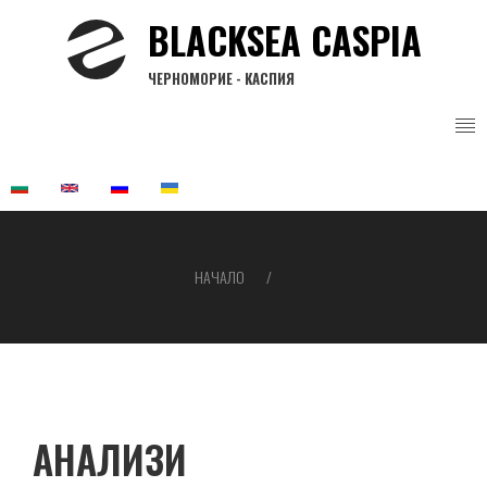
Премини
BLACKSEA CASPIA
към
основното
ЧЕРНОМОРИЕ - КАСПИЯ
съдържание
НАЧАЛО
Breadcrumb
АНАЛИЗИ