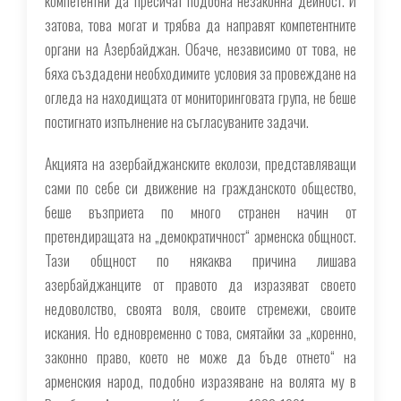
компетентни да пресичат подобна незаконна дейност. И
затова, това могат и трябва да направят компетентните
органи на Азербайджан. Обаче, независимо от това, не
бяха създадени необходимите условия за провеждане на
огледа на находищата от мониторинговата група, не беше
постигнато изпълнение на съгласуваните задачи.
Акцията на азербайджанските еколози, представляващи
сами по себе си движение на гражданското общество,
беше възприета по много странен начин от
претендиращата на „демократичност“ арменска общност.
Тази общност по някаква причина лишава
азербайджанците от правото да изразяват своето
недоволство, своята воля, своите стремежи, своите
искания. Но едновременно с това, смятайки за „коренно,
законно право, което не може да бъде отнето“ на
арменския народ, подобно изразяване на волята му в