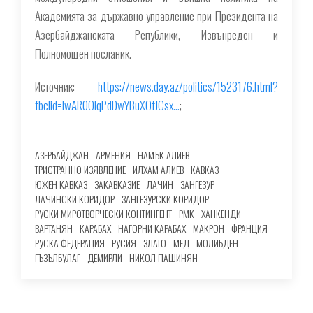
Академията за държавно управление при Президента на
Азербайджанската Републики, Извънреден и
Полномощен посланик.
Источник:
https://news.day.az/politics/1523176.html?
fbclid=IwAR0OIqPdDwYBuXOfJCsx…
;
АЗЕРБАЙДЖАН
АРМЕНИЯ
НАМЪК АЛИЕВ
ТРИСТРАННО ИЗЯВЛЕНИЕ
ИЛХАМ АЛИЕВ
КАВКАЗ
ЮЖЕН КАВКАЗ
ЗАКАВКАЗИЕ
ЛАЧИН
ЗАНГЕЗУР
ЛАЧИНСКИ КОРИДОР
ЗАНГЕЗУРСКИ КОРИДОР
РУСКИ МИРОТВОРЧЕСКИ КОНТИНГЕНТ
РМК
ХАНКЕНДИ
ВАРТАНЯН
КАРАБАХ
НАГОРНИ КАРАБАХ
МАКРОН
ФРАНЦИЯ
РУСКА ФЕДЕРАЦИЯ
РУСИЯ
ЗЛАТО
МЕД
МОЛИБДЕН
ГЪЗЪЛБУЛАГ
ДЕМИРЛИ
НИКОЛ ПАШИНЯН