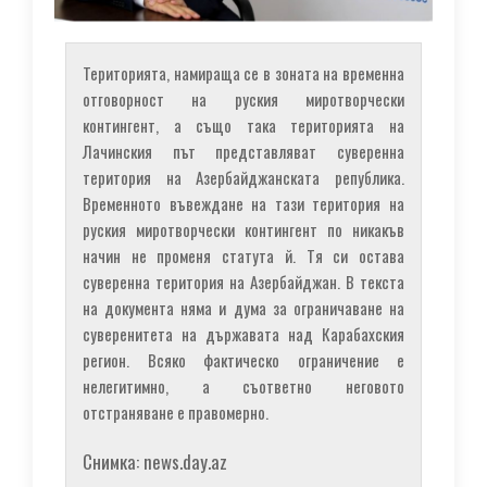
Територията, намираща се в зоната на временна
отговорност на руския миротворчески
контингент, а също така територията на
Лачинския път представляват суверенна
територия на Азербайджанската република.
Временното въвеждане на тази територия на
руския миротворчески контингент по никакъв
начин не променя статута й. Тя си остава
суверенна територия на Азербайджан. В текста
на документа няма и дума за ограничаване на
суверенитета на държавата над Карабахския
регион. Всяко фактическо ограничение е
нелегитимно, а съответно неговото
отстраняване е правомерно.
Снимка: news.day.az