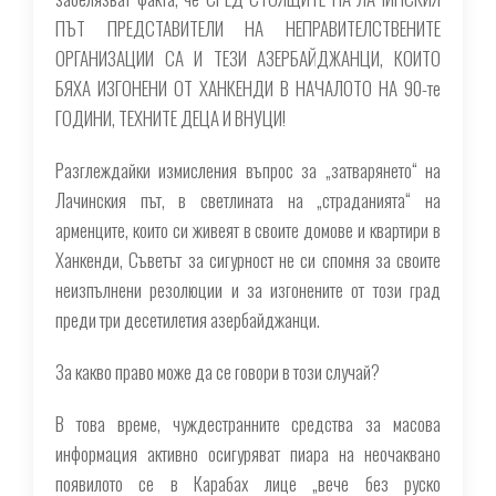
ПЪТ ПРЕДСТАВИТЕЛИ НА НЕПРАВИТЕЛСТВЕНИТЕ
ОРГАНИЗАЦИИ СА И ТЕЗИ АЗЕРБАЙДЖАНЦИ, КОИТО
БЯХА ИЗГОНЕНИ ОТ ХАНКЕНДИ В НАЧАЛОТО НА 90-те
ГОДИНИ, ТЕХНИТЕ ДЕЦА И ВНУЦИ!
Разглеждайки измисления въпрос за „затварянето“ на
Лачинския път, в светлината на „страданията“ на
арменците, които си живеят в своите домове и квартири в
Ханкенди, Съветът за сигурност не си спомня за своите
неизпълнени резолюции и за изгонените от този град
преди три десетилетия азербайджанци.
За какво право може да се говори в този случай?
В това време, чуждестранните средства за масова
информация активно осигуряват пиара на неочаквано
появилото се в Карабах лице „вече без руско