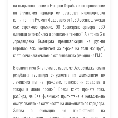
на съприкосновение в Нагорни Карабах и по протежение
на Лачинския коридор се разгръща миротворчески
контингент на Руската федерация от 1960 военнослужещи
със стрелково оръжие, 90 бронетранспортьора, 380
единици автомобилна и специална техника“. А в точка 6 е
„предвидена бъдещата предислокация на руския
миротворчески контингент за охрана на този маршрут“,
което сочи изключително охранителната функция на РМК.
В същата тази 6-та точка се казва, че „Азербайджанската
република гарантира сигурността на движението по
Лачинския път на граждани, транспортни средства и
товари в двете посоки“. Всеки, който прочете това,
разбира, че без физическо присъствие е невъзможно
осигуряването на сигурността на движението по коридора.
Затова е очевидно, че присъствието на
азербайджанските силови структури на пътя е