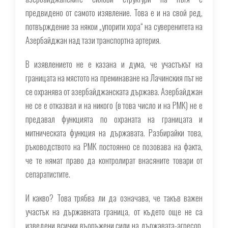
предвидено от самото изявление. Това е и на свой ред,
потвърждение за някои „упорити хора“ на суверенитета на
Азербайджан над тази транспортна артерия.
В изявлението не е казана и дума, че участъкът на
границата на мястото на преминаване на Лачинския път не
се охранява от азербайджанската държава. Азербайджан
не се е отказвал и на никого (в това число и на РМК) не е
предавал функцията по охраната на границата и
митническата функция на държавата. Разбирайки това,
ръководството на РМК постоянно се позовава на факта,
че те нямат право да контролират внасяните товари от
сепаратистите.
И какво? Това трябва ли да означава, че такъв важен
участък на държавната граница, от където още не са
изведени всички въоръжени сили на държавата-агресор,