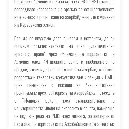
Република Армения и в Карабах през 1988-1991 година с
последвало използване на оръжие за осъществяването
на етническо прочистване на азербайджанците в Армения
и в Карабахския регион.
Без да се впускаме далече назад в историята, да си
спомним осъществяването на това „изключително
арменско право“ чрез обсадата на парламента на
Армения след 44-дневната война и пребиването на
председателя му; чрез нападането на азербайджанските
посолства и генерални консулства във Франция и САЩ;
чрез пикетиране с искания за безпрепятствено
преминаване през територията на Азербайджан, съседна
с Гафанския район; чрез възпрепятстване на
мониторинговата мисия на еколозите в зоната, намираща
се под контрола на РМК; чрез митинга, организиран от
Варданян на територията на Азербайджан и така нататък.