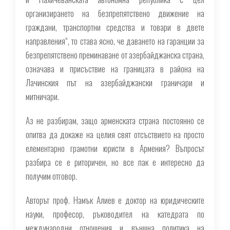
организирането на безпрепятствено движение на
граждани, транспортни средства и товари в двете
направления“, то става ясно, че даването на гаранции за
безпрепятствено преминаване от азербайджанска страна,
означава и присъствие на границата в района на
Лачинския път на азербайджански граничари и
митничари.
Аз не разбирам, защо арменската страна постоянно се
опитва да докаже на целия свят отсъствието на просто
елементарно грамотни юристи в Армения? Въпросът
разбира се е риторичен, но все пак е интересно да
получим отговор.
Авторът проф. Намък Алиев е доктор на юридическите
науки, професор, ръководител на катедрата по
международни отношения и външна политика на