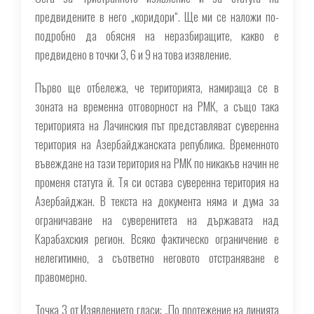
предвидените в него „коридори“. Ще ми се наложи по-
подробно да обясня на неразбиращите, какво е
предвидено в точки 3, 6 и 9 на това изявление.
Първо ще отбележа, че територията, намираща се в
зоната на временна отговорност на РМК, а също така
територията на Лачинския път представляват суверенна
територия на Азербайджанската република. Временното
въвеждане на тази територия на РМК по никакъв начин не
променя статута й. Тя си остава суверенна територия на
Азербайджан. В текста на документа няма и дума за
ограничаване на суверенитета на държавата над
Карабахския регион. Всяко фактическо ограничение е
нелегитимно, а съответно неговото отстраняване е
правомерно.
Точка 3 от Изявлението гласи: „По протежение на линията