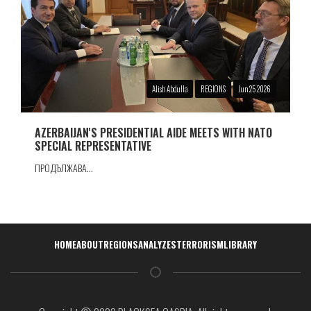
Alish Abdulla
REGIONS
Jun 25 2026
AZERBAIJAN'S PRESIDENTIAL AIDE MEETS WITH NATO
SPECIAL REPRESENTATIVE
ПРОДЪЛЖАВА...
Навигация
HOME
ABOUT
REGIONS
ANALYZES
TERRORISM
LIBRARY