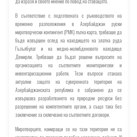
да изразя и своето мнение по повод на ставащото.
В съответствие с подготвената с ръководството на
временно разположения в Азербайджан руски
миротворчески контингент (РМК) пътна карта, трябваше да
бъде извършен оглед на находището на златна руда
Гъзълбулаг и на медно-молибденовото находище
Демирли. Трябваше да бъдат решени въпросите на
организацията на съответните мониторингови и
инвентаризационни работи. Тези въпроси станаха
актуални защото на суверенната територия на
Азербайджанската република е забранено да се
извършава разработването на природни ресурси без
разрешение на компетентните органи, а също така без
заключение за сключване на съответните договори.
Миротворците, намиращи се на тази територия не са