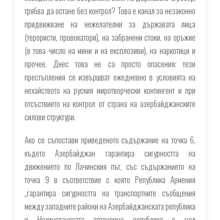
трябва да остане без контрол? Това е канал за незаконно
придвижване на нежелателни за държавата лица
(терористи, провокатори), на забранени стоки, на оръжие
(в това число на мини и на експлозиви), на наркотици и
прочее. Днес това не са просто опасения: тези
престъпления се извършват ежедневно в условията на
нехайството на руския миротворчески контингент и при
отсъствието на контрол от страна на азербайджанските
силови структури.
Ако се съпостави приведеното съдържание на точка 6,
където Азербайджан гарантира сигурността на
движението по Лачинския път, със съдържанието на
точка 9 в съответствие с която Република Армения
„гарантира сигурността на транспортните съобщения
между западните райони на Азербайджанската република
и Нахичеванската автономна република с цел