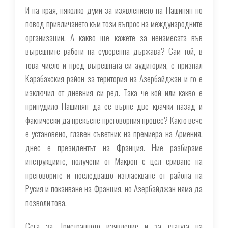
И на края, няколко думи за изявлението на Пашинян по
повод привличането към този въпрос на международните
организации. А какво ще кажете за ненамесата във
вътрешните работи на суверенна държава? Сам той, в
това число и пред вътрешната си аудитория, е признал
Карабахския район за територия на Азербайджан и го е
изключил от дневния си ред. Така че кой или какво е
принудило Пашинян да се върне две крачки назад и
фактически да прекъсне преговорния процес? Както вече
е установено, главен съветник на премиера на Армения,
днес е президентът на Франция. Ние разбираме
инструкциите, получени от Макрон с цел сриване на
преговорите и последващо изтласкване от района на
Русия и поканване на Франция, но Азербайджан няма да
позволи това.
Сега за Тристранното изявление и за статута на