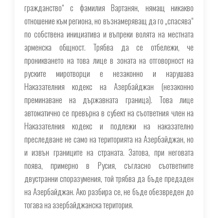
гражданство“ с фамилия Вартанян, нямащ никакво
отношение към региона, но възнамеряващ да го „спасява“
по собствена инициатива и въпреки волята на местната
арменска общност. Трябва да се отбележи, че
проникването на това лице в зоната на отговорност на
руските миротворци е незаконно и нарушава
Наказателния кодекс на Азербайджан (незаконно
преминаване на държавната граница). Това лице
автоматично се превърна в субект на съответния член на
Наказателния кодекс и подлежи на наказателно
преследване не само на територията на Азербайджан, но
и извън границите на страната. Затова, при неговата
поява, примерно в Русия, съгласно съответните
двустранни споразумения, той трябва да бъде предаден
на Азербайджан. Ако разбира се, не бъде обезвреден до
тогава на азербайджанска територия.