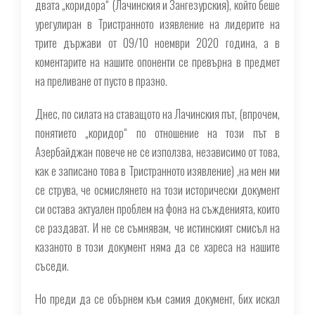
двата „коридора“ (Лачинския и Зангезурския), който беше
урегулиран в Тристранното изявление на лидерите на
трите държави от 09/10 ноември 2020 година, а в
коментарите на нашите опоненти се превърна в предмет
на преливане от пусто в празно.
Днес, по силата на ставащото на Лачинския път, (впрочем,
понятието „коридор“ по отношение на този път в
Азербайджан повече не се използва, независимо от това,
как е записано това в Тристранното изявление) ,на мен ми
се струва, че осмислянето на този исторически документ
си остава актуален проблем на фона на съжденията, които
се раздават. И не се съмнявам, че истинският смисъл на
казаното в този документ няма да се хареса на нашите
съседи.
Но преди да се обърнем към самия документ, бих искал