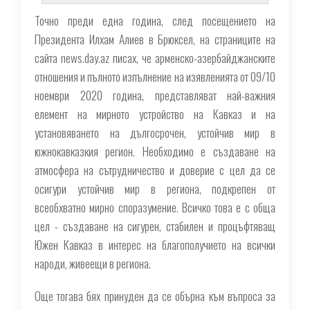
Точно преди една година, след посещението на
Президента Илхам Алиев в Брюксел, на страниците на
сайта news.day.az писах, че арменско-азербайджанските
отношения и пълното изпълнение на изявленията от 09/10
ноември 2020 година, представляват най-важния
елемент на мирното устройство на Кавказ и на
установяването на дългосрочен, устойчив мир в
южнокавказкия регион. Необходимо е създаване на
атмосфера на сътрудничество и доверие с цел да се
осигури устойчив мир в региона, подкрепен от
всеобхватно мирно споразумение. Всичко това е с обща
цел - създаване на сигурен, стабилен и процъфтяващ
Южен Кавказ в интерес на благополучието на всички
народи, живеещи в региона.
Още тогава бях принуден да се обърна към въпроса за