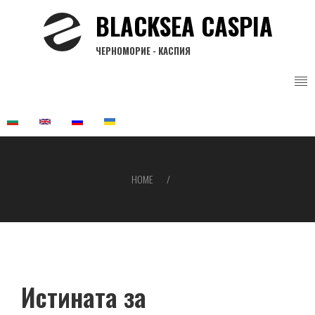
Skip
BLACKSEA CASPIA
to
main
ЧЕРНОМОРИЕ - КАСПИЯ
content
HOME
Breadcrumb
Истината за