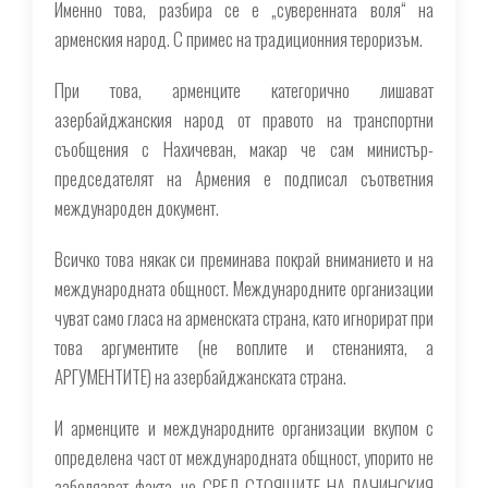
Именно това, разбира се е „суверенната воля“ на
арменския народ. С примес на традиционния тероризъм.
При това, арменците категорично лишават
азербайджанския народ от правото на транспортни
съобщения с Нахичеван, макар че сам министър-
председателят на Армения е подписал съответния
международен документ.
Всичко това някак си преминава покрай вниманието и на
международната общност. Международните организации
чуват само гласа на арменската страна, като игнорират при
това аргументите (не воплите и стенанията, а
АРГУМЕНТИТЕ) на азербайджанската страна.
И арменците и международните организации вкупом с
определена част от международната общност, упорито не
забелязват факта, че СРЕД СТОЯЩИТЕ НА ЛАЧИНСКИЯ